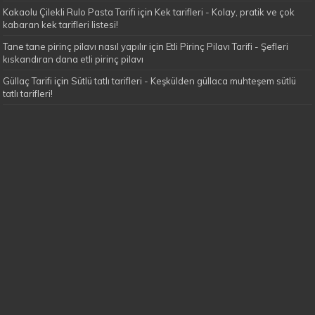
Kakaolu Çilekli Rulo Pasta Tarifi
için
Kek tarifleri - Kolay, pratik ve çok
kabaran kek tarifleri listesi!
Tane tane pirinç pilavı nasıl yapılır
için
Etli Pirinç Pilavı Tarifi - Şefleri
kıskandıran dana etli pirinç pilavı
Güllaç Tarifi
için
Sütlü tatlı tarifleri - Keşkülden güllaca muhteşem sütlü
tatlı tarifleri!