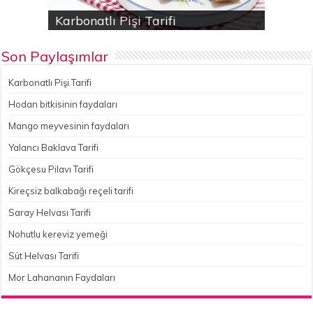
Karbonatlı Pişi Tarifi
Hodan bitkisinin faydaları
Yalancı Baklava Tarifi
Gökçesu Pilavı Tarifi
Nohutlu kereviz yemeği
Son Paylaşımlar
Karbonatlı Pişi Tarifi
Hodan bitkisinin faydaları
Mango meyvesinin faydaları
Yalancı Baklava Tarifi
Gökçesu Pilavı Tarifi
Kireçsiz balkabağı reçeli tarifi
Saray Helvası Tarifi
Nohutlu kereviz yemeği
Süt Helvası Tarifi
Mor Lahananın Faydaları