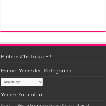
Pinterest’te Takip Et!
Evimin Yemekleri Kategoriler
Evimin
Yemekleri
Kategoriler
Yemek Yorumları
Karaorman Pastası Tarifi
için
Kek tarifleri - Kolay, pratik ve çok