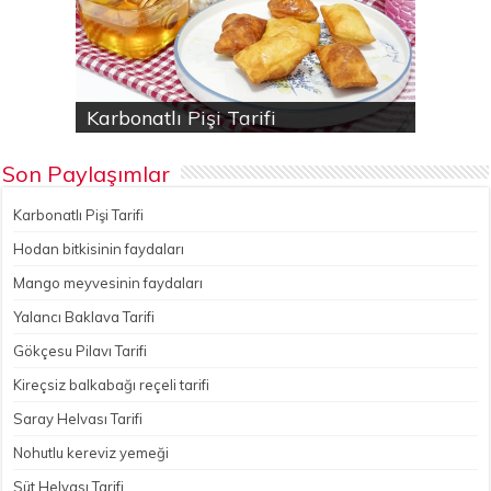
Karbonatlı Pişi Tarifi
Hodan bitkisinin faydaları
Yalancı Baklava Tarifi
Gökçesu Pilavı Tarifi
Nohutlu kereviz yemeği
Son Paylaşımlar
Karbonatlı Pişi Tarifi
Hodan bitkisinin faydaları
Mango meyvesinin faydaları
Yalancı Baklava Tarifi
Gökçesu Pilavı Tarifi
Kireçsiz balkabağı reçeli tarifi
Saray Helvası Tarifi
Nohutlu kereviz yemeği
Süt Helvası Tarifi