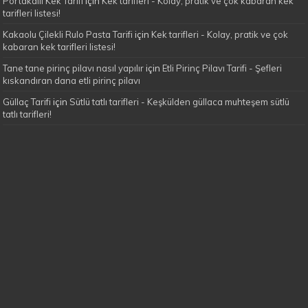
Portakallı Kek Tarifi
için
Kek tarifleri - Kolay, pratik ve çok kabaran kek
tarifleri listesi!
Kakaolu Çilekli Rulo Pasta Tarifi
için
Kek tarifleri - Kolay, pratik ve çok
kabaran kek tarifleri listesi!
Tane tane pirinç pilavı nasıl yapılır
için
Etli Pirinç Pilavı Tarifi - Şefleri
kıskandıran dana etli pirinç pilavı
Güllaç Tarifi
için
Sütlü tatlı tarifleri - Keşkülden güllaca muhteşem sütlü
tatlı tarifleri!