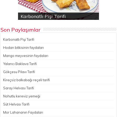
Karbonatlı Pişi Tarifi
Hodan bitkisinin faydaları
Yalancı Baklava Tarifi
Gökçesu Pilavı Tarifi
Nohutlu kereviz yemeği
Son Paylaşımlar
Karbonatlı Pişi Tarifi
Hodan bitkisinin faydaları
Mango meyvesinin faydaları
Yalancı Baklava Tarifi
Gökçesu Pilavı Tarifi
Kireçsiz balkabağı reçeli tarifi
Saray Helvası Tarifi
Nohutlu kereviz yemeği
Süt Helvası Tarifi
Mor Lahananın Faydaları