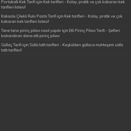
Portakallı Kek Tarifi
için
Kek tarifleri - Kolay, pratik ve çok kabaran kek
tarifleri listesi!
Kakaolu Çilekli Rulo Pasta Tarifi
için
Kek tarifleri - Kolay, pratik ve çok
kabaran kek tarifleri listesi!
Tane tane pirinç pilavı nasıl yapılır
için
Etli Pirinç Pilavı Tarifi - Şefleri
kıskandıran dana etli pirinç pilavı
Güllaç Tarifi
için
Sütlü tatlı tarifleri - Keşkülden güllaca muhteşem sütlü
tatlı tarifleri!