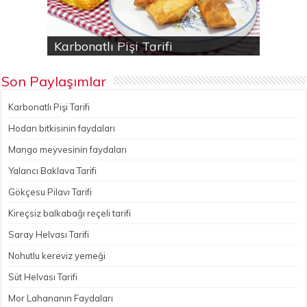
Karbonatlı Pişi Tarifi
Hodan bitkisinin faydaları
Yalancı Baklava Tarifi
Gökçesu Pilavı Tarifi
Nohutlu kereviz yemeği
Son Paylaşımlar
Karbonatlı Pişi Tarifi
Hodan bitkisinin faydaları
Mango meyvesinin faydaları
Yalancı Baklava Tarifi
Gökçesu Pilavı Tarifi
Kireçsiz balkabağı reçeli tarifi
Saray Helvası Tarifi
Nohutlu kereviz yemeği
Süt Helvası Tarifi
Mor Lahananın Faydaları