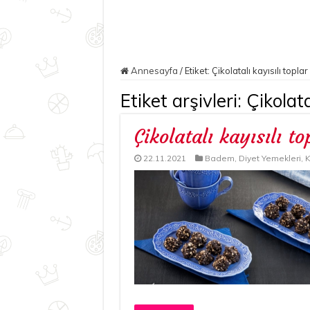
Annesayfa
/
Etiket:
Çikolatalı kayısılı toplar 
Etiket arşivleri:
Çikolata
Çikolatalı kayısılı to
22.11.2021
Badem
,
Diyet Yemekleri
,
K