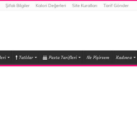
Şifalı Bilgiler
Kalori Değerleri
Site Kuralları
Tarif Gönder
eri
Tatlılar
Pasta Tarifleri
Ne Pişirsem
Kadınca