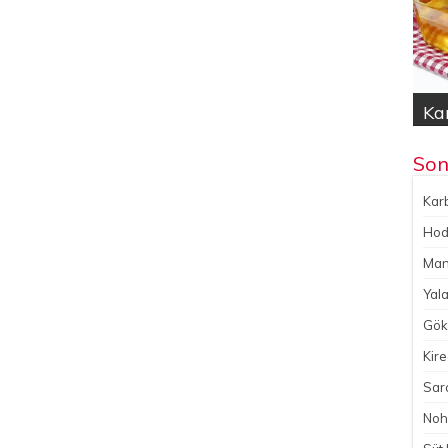
Kar
Hod
Yal
Gök
No
Son
Karb
Hoda
Man
Yala
Gökç
Kire
Sara
Noh