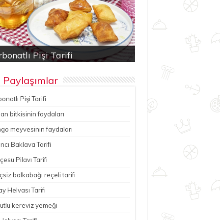
bonatlı Pişi Tarifi
an bitkisinin faydaları
ancı Baklava Tarifi
çesu Pilavı Tarifi
hutlu kereviz yemeği
 Paylaşımlar
onatlı Pişi Tarifi
n bitkisinin faydaları
go meyvesinin faydaları
ncı Baklava Tarifi
esu Pilavı Tarifi
çsiz balkabağı reçeli tarifi
y Helvası Tarifi
utlu kereviz yemeği