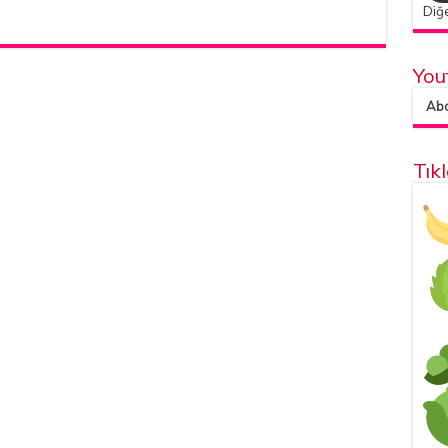
Diğe
You
Abon
Tık