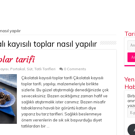
nasıl yapılır
Tar
lı kayısılı toplar nasıl yapılır
plar tarifi
ayısı
,
Portakal
,
Süt
,
Tatlı Tarifleri
0 Comments
Çikolatalı kayısılı toplar tarifi Çikolatalı kayısılı
Yen
toplar tarifi, yapılışı, malzemeleriyle birlikte
Hab
sizlerle. Bu güzel atıştırmalığı denediğinizde çok
seveceksiniz. Bazen acıktığımız zaman hafif ve
Birb
anın
sağlıklı atıştırmalık ister canımız. Bazen misafir
yazı
tabaklarına havalı bir görüntü katsın diye
E-
yaparız bu tarz tarifleri. Sağlıklı beslenmeye
pos
Adr
önem verenlerin de sık sık başvurduğu diyet
tatlılardan bir …