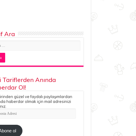
if Ara
i Tariflerden Anında
erdar Ol!
irinden güzel ve faydalı paylaşımlardan
da haberdar olmak için mail adresinizi
nız.
ta
esi
Abone ol