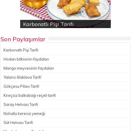
Karbonatlı Pişi Tarifi
Hodan bitkisinin faydaları
Yalancı Baklava Tarifi
Gökçesu Pilavı Tarifi
Nohutlu kereviz yemeği
Son Paylaşımlar
Karbonatlı Pişi Tarifi
Hodan bitkisinin faydaları
Mango meyvesinin faydaları
Yalancı Baklava Tarifi
Gökçesu Pilavı Tarifi
Kireçsiz balkabağı reçeli tarifi
Saray Helvası Tarifi
Nohutlu kereviz yemeği
Süt Helvası Tarifi