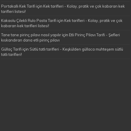
Portakallı Kek Tarifi
için
Kek tarifleri - Kolay, pratik ve çok kabaran kek
tarifleri listesi!
Kakaolu Çilekli Rulo Pasta Tarifi
için
Kek tarifleri - Kolay, pratik ve çok
kabaran kek tarifleri listesi!
Tane tane pirinç pilavı nasıl yapılır
için
Etli Pirinç Pilavı Tarifi - Şefleri
kıskandıran dana etli pirinç pilavı
Güllaç Tarifi
için
Sütlü tatlı tarifleri - Keşkülden güllaca muhteşem sütlü
tatlı tarifleri!