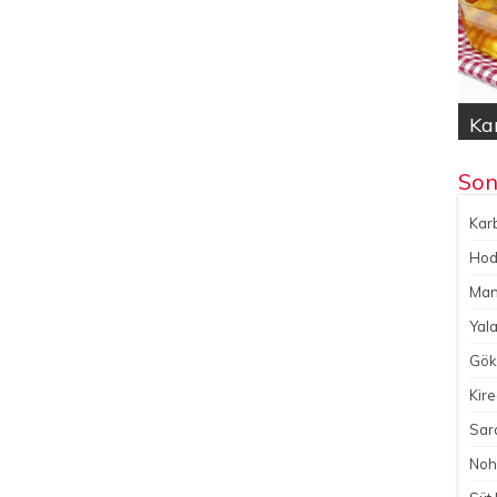
Kar
Hod
Yal
Gök
No
Son
Karb
Hoda
Man
Yala
Gökç
Kire
Sara
Noh