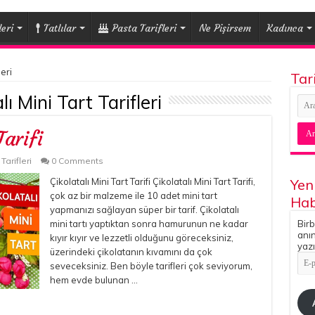
eri
Tatlılar
Pasta Tarifleri
Ne Pişirsem
Kadınca
leri
Tar
lı Mini Tart Tarifleri
Tarifi
 Tarifleri
0 Comments
Çikolatalı Mini Tart Tarifi Çikolatalı Mini Tart Tarifi,
Yen
çok az bir malzeme ile 10 adet mini tart
Hab
yapmanızı sağlayan süper bir tarif. Çikolatalı
mini tartı yaptıktan sonra hamurunun ne kadar
Birb
anın
kıyır kıyır ve lezzetli olduğunu göreceksiniz,
yazı
üzerindeki çikolatanın kıvamını da çok
E-
seveceksiniz. Ben böyle tarifleri çok seviyorum,
pos
Adr
hem evde bulunan …