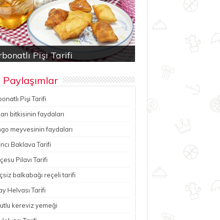
bonatlı Pişi Tarifi
an bitkisinin faydaları
ancı Baklava Tarifi
çesu Pilavı Tarifi
hutlu kereviz yemeği
 Paylaşımlar
onatlı Pişi Tarifi
n bitkisinin faydaları
go meyvesinin faydaları
ncı Baklava Tarifi
esu Pilavı Tarifi
çsiz balkabağı reçeli tarifi
y Helvası Tarifi
utlu kereviz yemeği