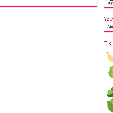
Diğe
You
Abon
Tık