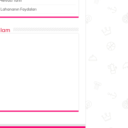
Helvası Tarifi
 Lahananın Faydaları
lam