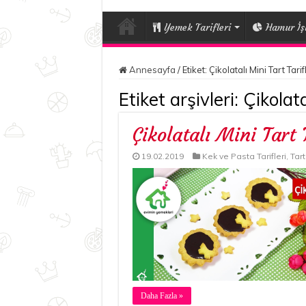
Yemek Tarifleri
Hamur İşl
Annesayfa
/
Etiket:
Çikolatalı Mini Tart Tarif
Etiket arşivleri:
Çikolata
Çikolatalı Mini Tart 
19.02.2019
Kek ve Pasta Tarifleri
,
Tart
Daha Fazla »