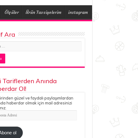
Ölçüler
Ürün Tavsiyelerim
instagram
if Ara
i Tariflerden Anında
erdar Ol!
irinden güzel ve faydalı paylaşımlardan
da haberdar olmak için mail adresinizi
nız.
ta
esi
Abone ol