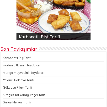
Karbonatlı Pişi Tarifi
Hodan bitkisinin faydaları
Yalancı Baklava Tarifi
Gökçesu Pilavı Tarifi
Nohutlu kereviz yemeği
Son Paylaşımlar
Karbonatlı Pişi Tarifi
Hodan bitkisinin faydaları
Mango meyvesinin faydaları
Yalancı Baklava Tarifi
Gökçesu Pilavı Tarifi
Kireçsiz balkabağı reçeli tarifi
Saray Helvası Tarifi