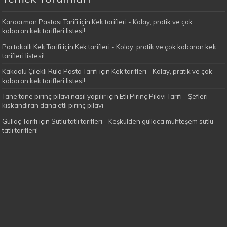
Karaorman Pastası Tarifi
için
Kek tarifleri - Kolay, pratik ve çok
kabaran kek tarifleri listesi!
Portakallı Kek Tarifi
için
Kek tarifleri - Kolay, pratik ve çok kabaran kek
tarifleri listesi!
Kakaolu Çilekli Rulo Pasta Tarifi
için
Kek tarifleri - Kolay, pratik ve çok
kabaran kek tarifleri listesi!
Tane tane pirinç pilavı nasıl yapılır
için
Etli Pirinç Pilavı Tarifi - Şefleri
kıskandıran dana etli pirinç pilavı
Güllaç Tarifi
için
Sütlü tatlı tarifleri - Keşkülden güllaca muhteşem sütlü
tatlı tarifleri!