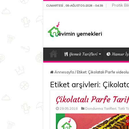
Pratik Bil
CUMARTESI , 08-AĞUSTOS-2026 - 04:39
Yemek Tarifleri
Hamur İşl
Annesayfa
/
Etiket:
Çikolatalı Parfe videolu
Etiket arşivleri:
Çikolat
Çikolatalı Parfe Tarif
29.05.2018
Dondurma Tarifleri
,
Tatlı Ta