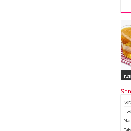
Kar
Hod
Yal
Gök
No
Son
Karb
Hoda
Man
Yala