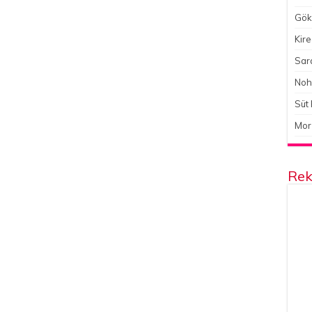
Gökç
Kire
Sara
Noh
Süt 
Mor
Rek