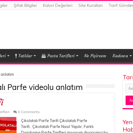
giler
Şifalı Bilgiler
Kalori Değerleri
Site Kuralları
Tarif Gönde
eri
Tatlılar
Pasta Tarifleri
Ne Pişirsem
Kadınca
 anlatım
Tar
alı Parfe videolu anlatım
i
rifleri
0 Comments
Çikolatalı Parfe Tarifi Çikolatalı Parfe
Yen
Tarifi, Çikolatalı Parfe Nasıl Yapılır, Farklı
Hab
Dondurma Parfe Tarifleri arıyorum diyorsanız bu