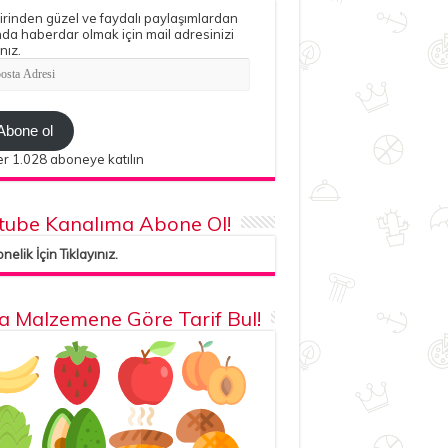
irinden güzel ve faydalı paylaşımlardan
da haberdar olmak için mail adresinizi
nız.
ta
esi
Abone ol
r 1.028 aboneye katılın
tube Kanalıma Abone Ol!
elik İçin Tıklayınız.
la Malzemene Göre Tarif Bul!