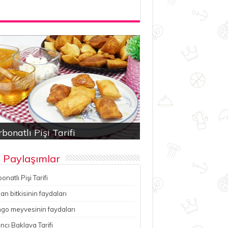
bonatlı Pişi Tarifi
an bitkisinin faydaları
ancı Baklava Tarifi
çesu Pilavı Tarifi
hutlu kereviz yemeği
 Paylaşımlar
onatlı Pişi Tarifi
n bitkisinin faydaları
go meyvesinin faydaları
ncı Baklava Tarifi