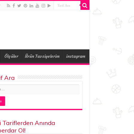
r
Ölçüler
Ürün Tavsiyelerim
instagram
if Ara
i Tariflerden Anında
erdar Ol!