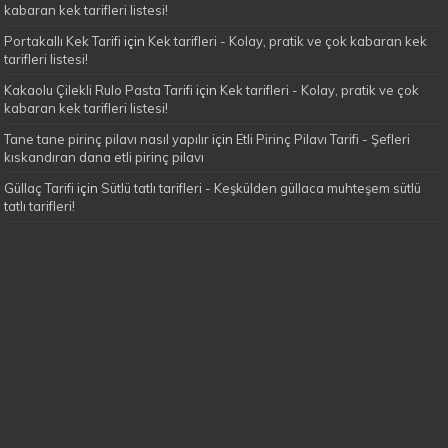
kabaran kek tarifleri listesi!
Portakallı Kek Tarifi
için
Kek tarifleri - Kolay, pratik ve çok kabaran kek
tarifleri listesi!
Kakaolu Çilekli Rulo Pasta Tarifi
için
Kek tarifleri - Kolay, pratik ve çok
kabaran kek tarifleri listesi!
Tane tane pirinç pilavı nasıl yapılır
için
Etli Pirinç Pilavı Tarifi - Şefleri
kıskandıran dana etli pirinç pilavı
Güllaç Tarifi
için
Sütlü tatlı tarifleri - Keşkülden güllaca muhteşem sütlü
tatlı tarifleri!