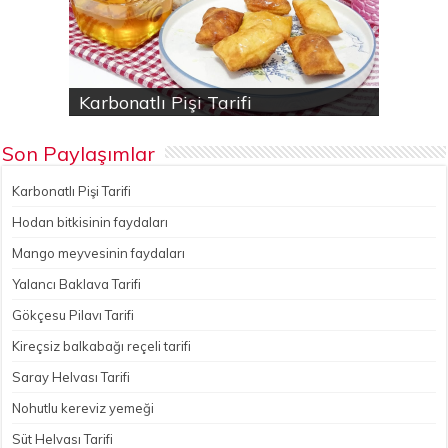
Karbonatlı Pişi Tarifi
Hodan bitkisinin faydaları
Yalancı Baklava Tarifi
Gökçesu Pilavı Tarifi
Nohutlu kereviz yemeği
Son Paylaşımlar
Karbonatlı Pişi Tarifi
Hodan bitkisinin faydaları
Mango meyvesinin faydaları
Yalancı Baklava Tarifi
Gökçesu Pilavı Tarifi
Kireçsiz balkabağı reçeli tarifi
Saray Helvası Tarifi
Nohutlu kereviz yemeği
Süt Helvası Tarifi