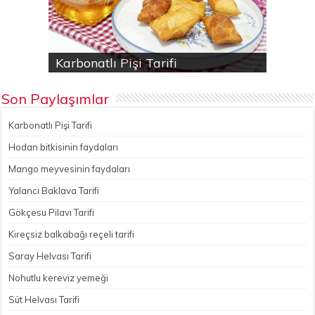
Karbonatlı Pişi Tarifi
Hodan bitkisinin faydaları
Yalancı Baklava Tarifi
Gökçesu Pilavı Tarifi
Nohutlu kereviz yemeği
Son Paylaşımlar
Karbonatlı Pişi Tarifi
Hodan bitkisinin faydaları
Mango meyvesinin faydaları
Yalancı Baklava Tarifi
Gökçesu Pilavı Tarifi
Kireçsiz balkabağı reçeli tarifi
Saray Helvası Tarifi
Nohutlu kereviz yemeği
Süt Helvası Tarifi