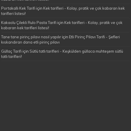
Portakallı Kek Tarifi
için
Kek tarifleri - Kolay, pratik ve çok kabaran kek
tarifleri listesi!
Kakaolu Çilekli Rulo Pasta Tarifi
için
Kek tarifleri - Kolay, pratik ve çok
kabaran kek tarifleri listesi!
Tane tane pirinç pilavı nasıl yapılır
için
Etli Pirinç Pilavı Tarifi - Şefleri
kıskandıran dana etli pirinç pilavı
Güllaç Tarifi
için
Sütlü tatlı tarifleri - Keşkülden güllaca muhteşem sütlü
tatlı tarifleri!