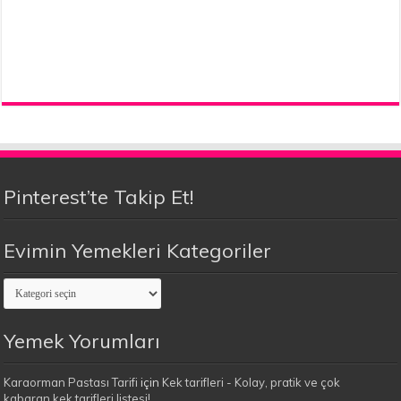
Pinterest’te Takip Et!
Evimin Yemekleri Kategoriler
Evimin
Yemekleri
Kategoriler
Yemek Yorumları
Karaorman Pastası Tarifi
için
Kek tarifleri - Kolay, pratik ve çok
kabaran kek tarifleri listesi!