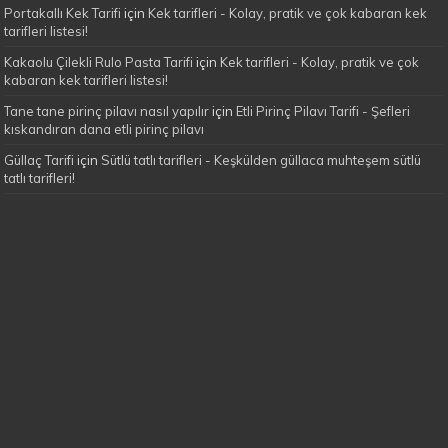
Portakallı Kek Tarifi
için
Kek tarifleri - Kolay, pratik ve çok kabaran kek
tarifleri listesi!
Kakaolu Çilekli Rulo Pasta Tarifi
için
Kek tarifleri - Kolay, pratik ve çok
kabaran kek tarifleri listesi!
Tane tane pirinç pilavı nasıl yapılır
için
Etli Pirinç Pilavı Tarifi - Şefleri
kıskandıran dana etli pirinç pilavı
Güllaç Tarifi
için
Sütlü tatlı tarifleri - Keşkülden güllaca muhteşem sütlü
tatlı tarifleri!