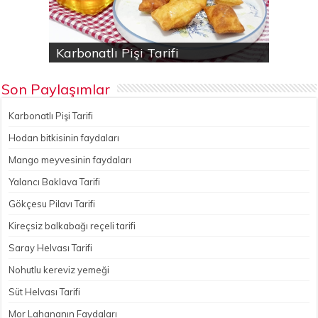
Karbonatlı Pişi Tarifi
Hodan bitkisinin faydaları
Yalancı Baklava Tarifi
Gökçesu Pilavı Tarifi
Nohutlu kereviz yemeği
Son Paylaşımlar
Karbonatlı Pişi Tarifi
Hodan bitkisinin faydaları
Mango meyvesinin faydaları
Yalancı Baklava Tarifi
Gökçesu Pilavı Tarifi
Kireçsiz balkabağı reçeli tarifi
Saray Helvası Tarifi
Nohutlu kereviz yemeği
Süt Helvası Tarifi
Mor Lahananın Faydaları