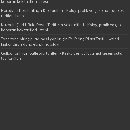
kabaran kek tarifleri listesi!
Portakallı Kek Tarifi
için
Kek tarifleri - Kolay, pratik ve çok kabaran kek
tarifleri listesi!
Kakaolu Çilekli Rulo Pasta Tarifi
için
Kek tarifleri - Kolay, pratik ve çok
kabaran kek tarifleri listesi!
Tane tane pirinç pilavı nasıl yapılır
için
Etli Pirinç Pilavı Tarifi - Şefleri
kıskandıran dana etli pirinç pilavı
Güllaç Tarifi
için
Sütlü tatlı tarifleri - Keşkülden güllaca muhteşem sütlü
tatlı tarifleri!