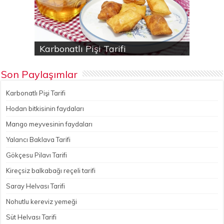
Karbonatlı Pişi Tarifi
Hodan bitkisinin faydaları
Yalancı Baklava Tarifi
Gökçesu Pilavı Tarifi
Nohutlu kereviz yemeği
Son Paylaşımlar
Karbonatlı Pişi Tarifi
Hodan bitkisinin faydaları
Mango meyvesinin faydaları
Yalancı Baklava Tarifi
Gökçesu Pilavı Tarifi
Kireçsiz balkabağı reçeli tarifi
Saray Helvası Tarifi
Nohutlu kereviz yemeği
Süt Helvası Tarifi