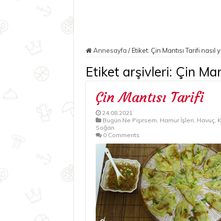
Annesayfa
/
Etiket:
Çin Mantısı Tarifi nasıl y
Etiket arşivleri:
Çin Mant
Çin Mantısı Tarifi
24.08.2021
Bugün Ne Pişirsem
,
Hamur İşleri
,
Havuç
,
K
Soğan
0 Comments