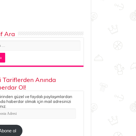
if Ara
i Tariflerden Anında
erdar Ol!
irinden güzel ve faydalı paylaşımlardan
da haberdar olmak için mail adresinizi
nız.
ta
esi
Abone ol