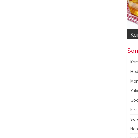
Kar
Hod
Yal
Gök
No
Son
Karb
Hoda
Man
Yala
Gökç
Kire
Sara
Noh