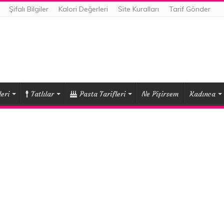
Şifalı Bilgiler
Kalori Değerleri
Site Kuralları
Tarif Gönder
eri
Tatlılar
Pasta Tarifleri
Ne Pişirsem
Kadınca