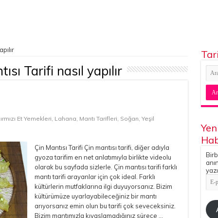
apılır
Tar
ısı Tarifi nasıl yapılır
ırmızı Et Yemekleri
,
Lahana
,
Mantı Tarifleri
,
Soğan
,
Yeşil
Yen
Hab
Çin Mantısı Tarifi Çin mantısı tarifi, diğer adıyla
Birb
gyoza tarifim en net anlatımıyla birlikte videolu
anın
olarak bu sayfada sizlerle. Çin mantısı tarifi farklı
yazı
mantı tarifi arayanlar için çok ideal. Farklı
E-
pos
kültürlerin mutfaklarına ilgi duyuyorsanız. Bizim
Adr
kültürümüze uyarlayabileceğiniz bir mantı
arıyorsanız emin olun bu tarifi çok seveceksiniz.
Bizim mantımızla kıyaslamadığınız sürece …