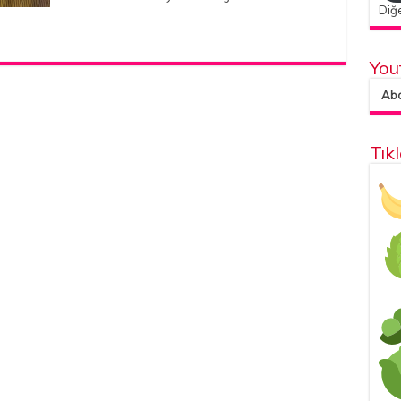
Diğe
You
Abon
Tık