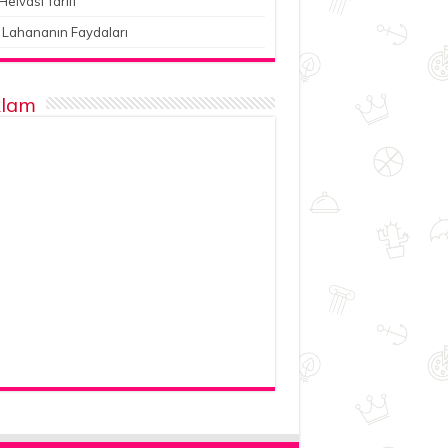
Helvası Tarifi
 Lahananın Faydaları
lam