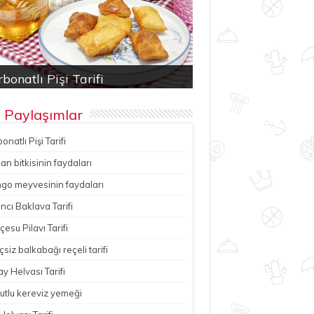
bonatlı Pişi Tarifi
an bitkisinin faydaları
ancı Baklava Tarifi
çesu Pilavı Tarifi
hutlu kereviz yemeği
 Paylaşımlar
onatlı Pişi Tarifi
n bitkisinin faydaları
go meyvesinin faydaları
ncı Baklava Tarifi
esu Pilavı Tarifi
çsiz balkabağı reçeli tarifi
y Helvası Tarifi
utlu kereviz yemeği