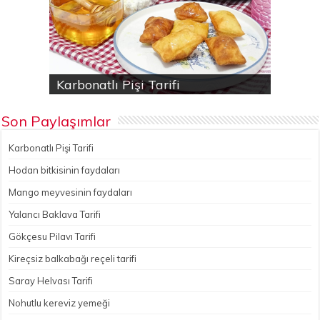
Karbonatlı Pişi Tarifi
Hodan bitkisinin faydaları
Yalancı Baklava Tarifi
Gökçesu Pilavı Tarifi
Nohutlu kereviz yemeği
Son Paylaşımlar
Karbonatlı Pişi Tarifi
Hodan bitkisinin faydaları
Mango meyvesinin faydaları
Yalancı Baklava Tarifi
Gökçesu Pilavı Tarifi
Kireçsiz balkabağı reçeli tarifi
Saray Helvası Tarifi
Nohutlu kereviz yemeği