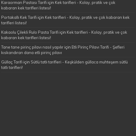
Karaorman Pastası Tarifi
için
Kek tarifleri - Kolay, pratik ve çok
kabaran kek tarifleri listesi!
Portakallı Kek Tarifi
için
Kek tarifleri - Kolay, pratik ve çok kabaran kek
tarifleri listesi!
Kakaolu Çilekli Rulo Pasta Tarifi
için
Kek tarifleri - Kolay, pratik ve çok
kabaran kek tarifleri listesi!
Tane tane pirinç pilavı nasıl yapılır
için
Etli Pirinç Pilavı Tarifi - Şefleri
kıskandıran dana etli pirinç pilavı
Güllaç Tarifi
için
Sütlü tatlı tarifleri - Keşkülden güllaca muhteşem sütlü
tatlı tarifleri!