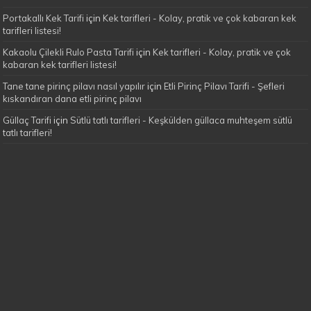
Portakallı Kek Tarifi
için
Kek tarifleri - Kolay, pratik ve çok kabaran kek
tarifleri listesi!
Kakaolu Çilekli Rulo Pasta Tarifi
için
Kek tarifleri - Kolay, pratik ve çok
kabaran kek tarifleri listesi!
Tane tane pirinç pilavı nasıl yapılır
için
Etli Pirinç Pilavı Tarifi - Şefleri
kıskandıran dana etli pirinç pilavı
Güllaç Tarifi
için
Sütlü tatlı tarifleri - Keşkülden güllaca muhteşem sütlü
tatlı tarifleri!