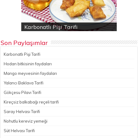
Karbonatlı Pişi Tarifi
Hodan bitkisinin faydaları
Yalancı Baklava Tarifi
Gökçesu Pilavı Tarifi
Nohutlu kereviz yemeği
Son Paylaşımlar
Karbonatlı Pişi Tarifi
Hodan bitkisinin faydaları
Mango meyvesinin faydaları
Yalancı Baklava Tarifi
Gökçesu Pilavı Tarifi
Kireçsiz balkabağı reçeli tarifi
Saray Helvası Tarifi
Nohutlu kereviz yemeği
Süt Helvası Tarifi