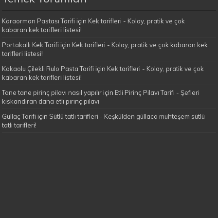
Karaorman Pastası Tarifi
için
Kek tarifleri - Kolay, pratik ve çok
kabaran kek tarifleri listesi!
Portakallı Kek Tarifi
için
Kek tarifleri - Kolay, pratik ve çok kabaran kek
tarifleri listesi!
Kakaolu Çilekli Rulo Pasta Tarifi
için
Kek tarifleri - Kolay, pratik ve çok
kabaran kek tarifleri listesi!
Tane tane pirinç pilavı nasıl yapılır
için
Etli Pirinç Pilavı Tarifi - Şefleri
kıskandıran dana etli pirinç pilavı
Güllaç Tarifi
için
Sütlü tatlı tarifleri - Keşkülden güllaca muhteşem sütlü
tatlı tarifleri!