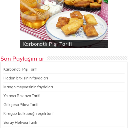
Karbonatlı Pişi Tarifi
Hodan bitkisinin faydaları
Yalancı Baklava Tarifi
Gökçesu Pilavı Tarifi
Nohutlu kereviz yemeği
Son Paylaşımlar
Karbonatlı Pişi Tarifi
Hodan bitkisinin faydaları
Mango meyvesinin faydaları
Yalancı Baklava Tarifi
Gökçesu Pilavı Tarifi
Kireçsiz balkabağı reçeli tarifi
Saray Helvası Tarifi