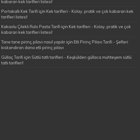
kabaran kek tarifleri listesi!
Portakallı Kek Tarifi
için
Kek tarifleri - Kolay, pratik ve çok kabaran kek
tarifleri listesi!
Kakaolu Çilekli Rulo Pasta Tarifi
için
Kek tarifleri - Kolay, pratik ve çok
kabaran kek tarifleri listesi!
Tane tane pirinç pilavı nasıl yapılır
için
Etli Pirinç Pilavı Tarifi - Şefleri
kıskandıran dana etli pirinç pilavı
Güllaç Tarifi
için
Sütlü tatlı tarifleri - Keşkülden güllaca muhteşem sütlü
tatlı tarifleri!