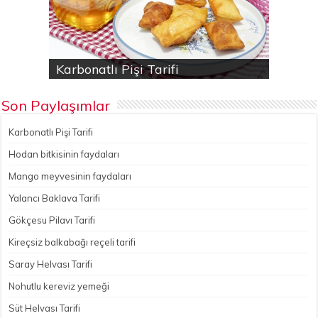
Karbonatlı Pişi Tarifi
Hodan bitkisinin faydaları
Yalancı Baklava Tarifi
Gökçesu Pilavı Tarifi
Nohutlu kereviz yemeği
Son Paylaşımlar
Karbonatlı Pişi Tarifi
Hodan bitkisinin faydaları
Mango meyvesinin faydaları
Yalancı Baklava Tarifi
Gökçesu Pilavı Tarifi
Kireçsiz balkabağı reçeli tarifi
Saray Helvası Tarifi
Nohutlu kereviz yemeği
Süt Helvası Tarifi