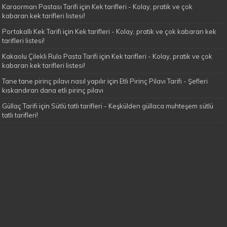
Karaorman Pastası Tarifi
için
Kek tarifleri - Kolay, pratik ve çok
kabaran kek tarifleri listesi!
Portakallı Kek Tarifi
için
Kek tarifleri - Kolay, pratik ve çok kabaran kek
tarifleri listesi!
Kakaolu Çilekli Rulo Pasta Tarifi
için
Kek tarifleri - Kolay, pratik ve çok
kabaran kek tarifleri listesi!
Tane tane pirinç pilavı nasıl yapılır
için
Etli Pirinç Pilavı Tarifi - Şefleri
kıskandıran dana etli pirinç pilavı
Güllaç Tarifi
için
Sütlü tatlı tarifleri - Keşkülden güllaca muhteşem sütlü
tatlı tarifleri!