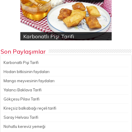
Karbonatlı Pişi Tarifi
Hodan bitkisinin faydaları
Yalancı Baklava Tarifi
Gökçesu Pilavı Tarifi
Nohutlu kereviz yemeği
Son Paylaşımlar
Karbonatlı Pişi Tarifi
Hodan bitkisinin faydaları
Mango meyvesinin faydaları
Yalancı Baklava Tarifi
Gökçesu Pilavı Tarifi
Kireçsiz balkabağı reçeli tarifi
Saray Helvası Tarifi
Nohutlu kereviz yemeği