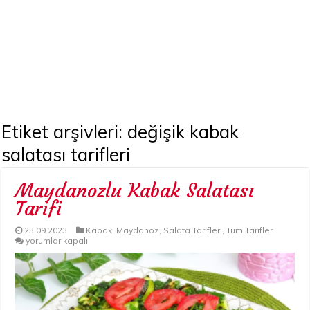
Etiket arşivleri:
değişik kabak
salatası tarifleri
Maydanozlu Kabak Salatası
Tarifi
23.09.2023
Kabak
,
Maydanoz
,
Salata Tarifleri
,
Tüm Tarifler
Maydanozlu
yorumlar kapalı
Kabak
Salatası
Tarifi
için