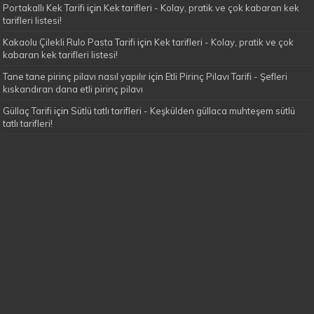
Portakallı Kek Tarifi
için
Kek tarifleri - Kolay, pratik ve çok kabaran kek
tarifleri listesi!
Kakaolu Çilekli Rulo Pasta Tarifi
için
Kek tarifleri - Kolay, pratik ve çok
kabaran kek tarifleri listesi!
Tane tane pirinç pilavı nasıl yapılır
için
Etli Pirinç Pilavı Tarifi - Şefleri
kıskandıran dana etli pirinç pilavı
Güllaç Tarifi
için
Sütlü tatlı tarifleri - Keşkülden güllaca muhteşem sütlü
tatlı tarifleri!