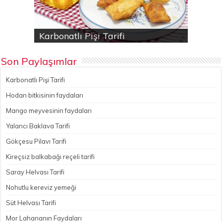
Karbonatlı Pişi Tarifi
Hodan bitkisinin faydaları
Yalancı Baklava Tarifi
Gökçesu Pilavı Tarifi
Nohutlu kereviz yemeği
Son Paylaşımlar
Karbonatlı Pişi Tarifi
Hodan bitkisinin faydaları
Mango meyvesinin faydaları
Yalancı Baklava Tarifi
Gökçesu Pilavı Tarifi
Kireçsiz balkabağı reçeli tarifi
Saray Helvası Tarifi
Nohutlu kereviz yemeği
Süt Helvası Tarifi
Mor Lahananın Faydaları