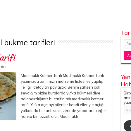
Tar
l bükme tarifleri
rifi
0
Madımaklı Katmer Tarifi Madımaklı Katmer Tarifi
Yen
yazımızda tarifimizin malzeme listesi ve yapılışı
Hab
ile ilgili detayları paylaştık. Benim şahsen çok
sevdiğim bizim buralarda yufka bükmesi diye
Birb
anın
adlandırdığımız bu tarifin adı madımaklı katmer
yazı
tarifi. Yufka açmayı bilenler kendi elleriyle açtığı
E-
yufkalarla bu tarifi sac üzerinde yaparlarsa eğer
pos
Adr
harika bir lezzeti olur. Madımaklı …