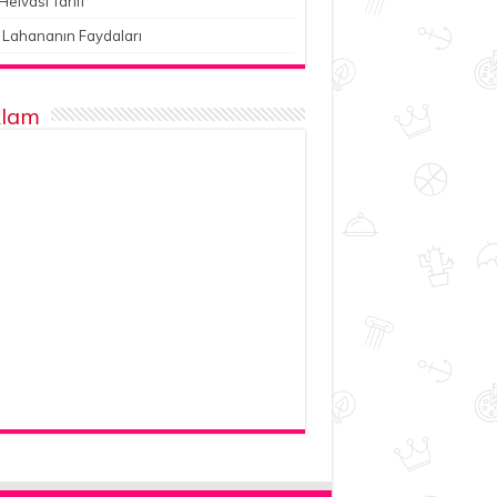
Helvası Tarifi
 Lahananın Faydaları
lam