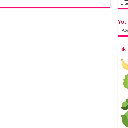
Diğe
You
Abon
Tık