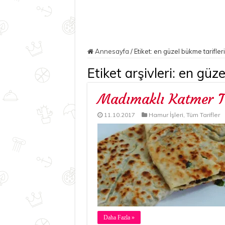
Annesayfa
/
Etiket:
en güzel bükme tarifleri
Etiket arşivleri:
en güze
Madımaklı Katmer Ta
11.10.2017
Hamur İşleri
,
Tüm Tarifler
Daha Fazla »