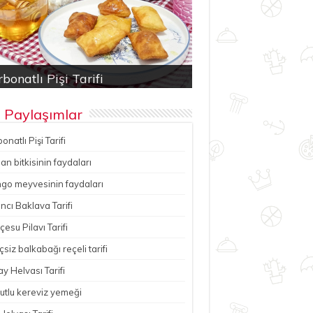
bonatlı Pişi Tarifi
an bitkisinin faydaları
ancı Baklava Tarifi
çesu Pilavı Tarifi
hutlu kereviz yemeği
 Paylaşımlar
onatlı Pişi Tarifi
n bitkisinin faydaları
go meyvesinin faydaları
ncı Baklava Tarifi
esu Pilavı Tarifi
çsiz balkabağı reçeli tarifi
y Helvası Tarifi
utlu kereviz yemeği