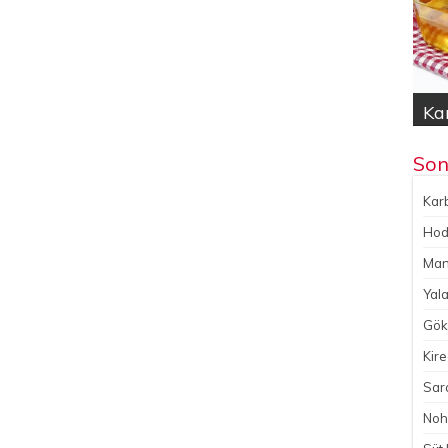
Kar
Hod
Yal
Gök
No
Son
Karb
Hoda
Man
Yala
Gökç
Kire
Sara
Noh