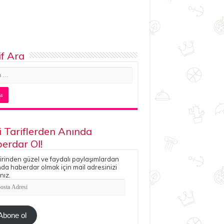
if Ara
i Tariflerden Anında
erdar Ol!
irinden güzel ve faydalı paylaşımlardan
da haberdar olmak için mail adresinizi
nız.
ta
esi
Abone ol