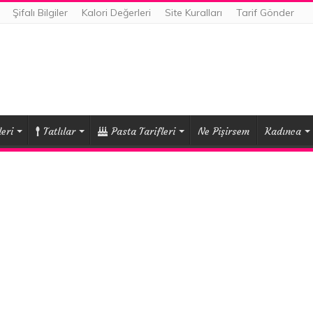
Şifalı Bilgiler
Kalori Değerleri
Site Kuralları
Tarif Gönder
eri
Tatlılar
Pasta Tarifleri
Ne Pişirsem
Kadınca