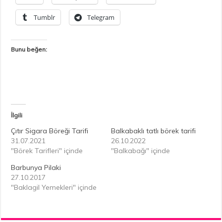
Tumblr
Telegram
Bunu beğen:
İlgili
Çıtır Sigara Böreği Tarifi
Balkabaklı tatlı börek tarifi
31.07.2021
26.10.2022
"Börek Tarifleri" içinde
"Balkabağı" içinde
Barbunya Pilaki
27.10.2017
"Baklagil Yemekleri" içinde