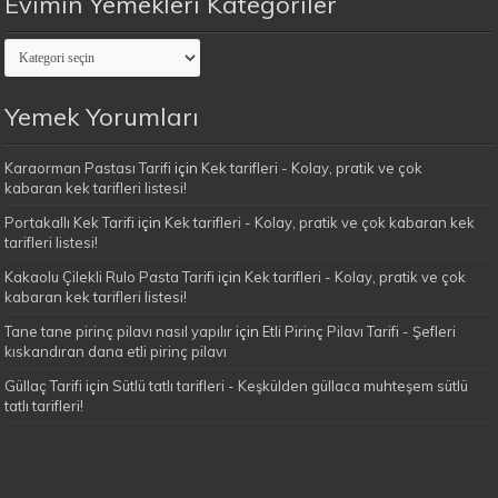
Evimin Yemekleri Kategoriler
Evimin
Yemekleri
Kategoriler
Yemek Yorumları
Karaorman Pastası Tarifi
için
Kek tarifleri - Kolay, pratik ve çok
kabaran kek tarifleri listesi!
Portakallı Kek Tarifi
için
Kek tarifleri - Kolay, pratik ve çok kabaran kek
tarifleri listesi!
Kakaolu Çilekli Rulo Pasta Tarifi
için
Kek tarifleri - Kolay, pratik ve çok
kabaran kek tarifleri listesi!
Tane tane pirinç pilavı nasıl yapılır
için
Etli Pirinç Pilavı Tarifi - Şefleri
kıskandıran dana etli pirinç pilavı
Güllaç Tarifi
için
Sütlü tatlı tarifleri - Keşkülden güllaca muhteşem sütlü
tatlı tarifleri!