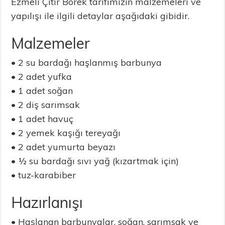
Ezmeli Çıtır Börek tarifimizin malzemeleri ve
yapılışı ile ilgili detaylar aşağıdaki gibidir.
Malzemeler
• 2 su bardağı haşlanmış barbunya
• 2 adet yufka
• 1 adet soğan
• 2 diş sarımsak
• 1 adet havuç
• 2 yemek kaşığı tereyağı
• 2 adet yumurta beyazı
• ½ su bardağı sıvı yağ (kızartmak için)
• tuz-karabiber
Hazırlanışı
• Haşlanan barbunyalar, soğan, sarımsak ve