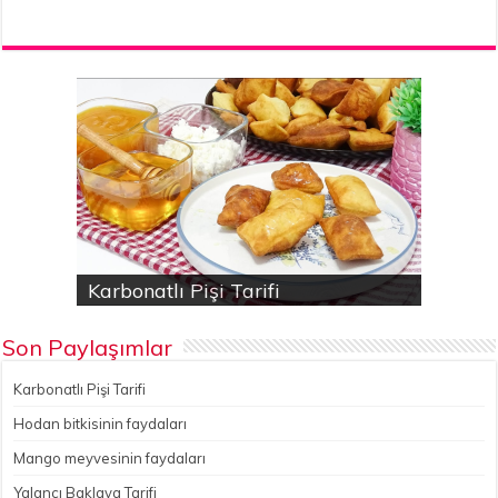
Karbonatlı Pişi Tarifi
Hodan bitkisinin faydaları
Yalancı Baklava Tarifi
Gökçesu Pilavı Tarifi
Nohutlu kereviz yemeği
Son Paylaşımlar
Karbonatlı Pişi Tarifi
Hodan bitkisinin faydaları
Mango meyvesinin faydaları
Yalancı Baklava Tarifi