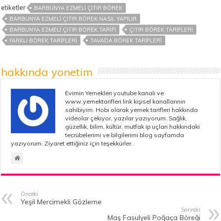
etiketler
BARBUNYA EZMELI ÇITIR BÖREK
BARBUNYA EZMELI ÇITIR BÖREK NASIL YAPILIR
BARBUNYA EZMELI ÇITIR BÖREK TARIFI
ÇITIR BÖREK TARIFLERI
FARKLI BÖREK TARIFLERI
TAVADA BÖREK TARIFLERI
hakkında yonetim
Evimin Yemekleri youtube kanalı ve
www.yemektarifleri.link kişisel kanallarının
sahibiyim. Hobi olarak yemek tarifleri hakkında
videolar çekiyor, yazılar yazıyorum. Sağlık,
güzellik, bilim, kültür, mutfak ip uçları hakkındaki
tecrübelerimi ve bilgilerimi blog sayfamda
yazıyorum. Ziyaret ettiğiniz için teşekkürler.
Önceki
Yeşil Mercimekli Gözleme
Sonraki
Maş Fasulyeli Poğaça Böreği