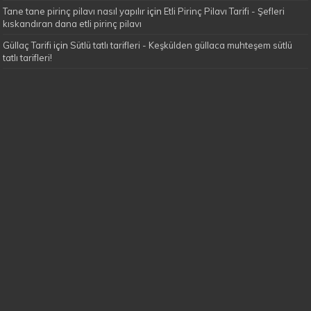
Tane tane pirinç pilavı nasıl yapılır
için
Etli Pirinç Pilavı Tarifi - Şefleri
kıskandıran dana etli pirinç pilavı
Güllaç Tarifi
için
Sütlü tatlı tarifleri - Keşkülden güllaca muhteşem sütlü
tatlı tarifleri!