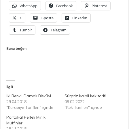
WhatsApp
Facebook
Pinterest
X
E-posta
LinkedIn
Tumblr
Telegram
Bunu beğen:
İlgili
İki Renkli Damalı Bisküvi
Sürpriz kalpli kek tarifi
29.04.2018
09.02.2022
"Kurabiye Tarifleri" içinde
"Kek Tarifleri" içinde
Portakal Pelteli Minik
Muffinler
28.11.2018