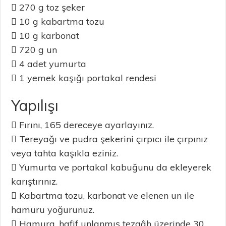
 270 g toz şeker
 10 g kabartma tozu
 10 g karbonat
 720 g un
 4 adet yumurta
 1 yemek kaşığı portakal rendesi
Yapılışı
 Fırını, 165 dereceye ayarlayınız.
 Tereyağı ve pudra şekerini çırpıcı ile çırpınız
veya tahta kaşıkla eziniz.
 Yumurta ve portakal kabuğunu da ekleyerek
karıştırınız.
 Kabartma tozu, karbonat ve elenen un ile
hamuru yoğurunuz.
 Hamura, hafif unlanmış tezgâh üzerinde 30