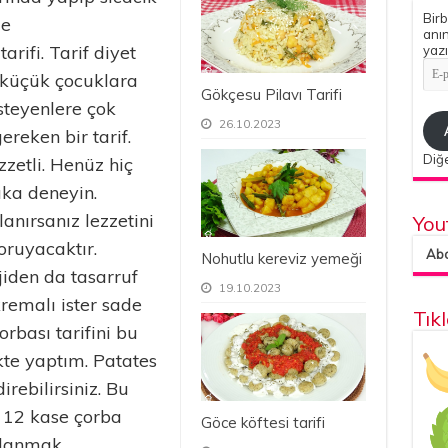
Birb
de
anın
arifi. Tarif diyet
yazı
E-
 küçük çocuklara
pos
Gökçesu Pilavı Tarifi
Adr
steyenlere çok
26.10.2023
reken bir tarif.
Diğe
zetli. Henüz hiç
ka deneyin.
anırsanız lezzetini
You
oruyacaktır.
Abon
Nohutlu kereviz yemeği
iden da tasarruf
19.10.2023
kremalı ister sade
Tık
orbası tarifini bu
ikte yaptım. Patates
irebilirsiniz. Bu
 12 kase çorba
Göce köftesi tarifi
ullanmak