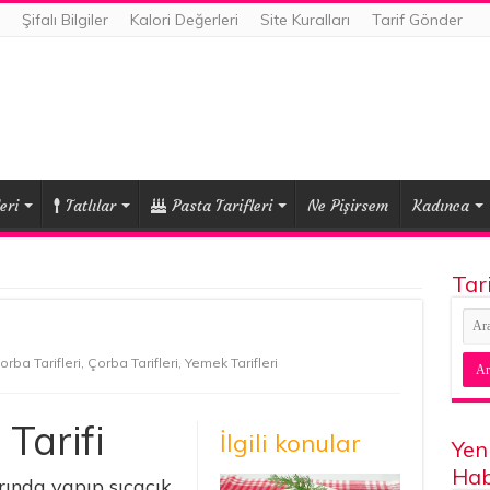
Şifalı Bilgiler
Kalori Değerleri
Site Kuralları
Tarif Gönder
eri
Tatlılar
Pasta Tarifleri
Ne Pişirsem
Kadınca
Tar
orba Tarifleri
,
Çorba Tarifleri
,
Yemek Tarifleri
Tarifi
İlgili konular
Yen
Hab
arında yapıp sıcacık