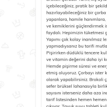
içebileceğiniz, pratik bir şekil
hazırlayabileceğiniz bir çorba t
yapanlara, hamile hanımlara,
ve kemiklerini güçlendirmek i
faydalı. Hepimizin tüketmesi ge
Yapımı çok kolay inanılmaz lez
yapmadıysanız bu tarifi mutla
Pişirirken düdüklü tencere kull
ve vitamin değerini daha iyi k
Hemde pişirme süresi ve enerj
etmiş oluyoruz. Çorbayı ister 
olarak yapabilirsiniz. Brokoli ç
sefer brüksel lahanasıyla birl
sayısını isterseniz daha aza ind
tarif listesinden hemen hemen
çıkıyor. Tavuk suyu tableti k