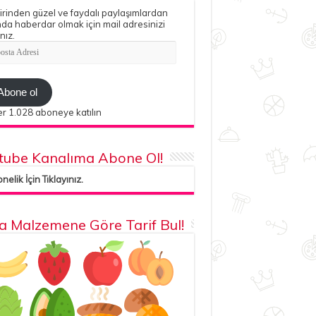
irinden güzel ve faydalı paylaşımlardan
da haberdar olmak için mail adresinizi
nız.
ta
esi
Abone ol
r 1.028 aboneye katılın
tube Kanalıma Abone Ol!
elik İçin Tıklayınız.
la Malzemene Göre Tarif Bul!