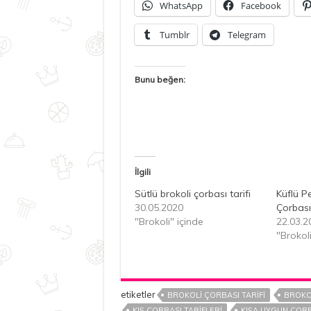
WhatsApp
Facebook
Tumblr
Telegram
Bunu beğen:
İlgili
Sütlü brokoli çorbası tarifi
Küflü Pe
30.05.2020
Çorbas
"Brokoli" içinde
22.03.2
"Brokoli
etiketler
BROKOLI ÇORBASI TARIFI
BROKOL
KIŞ ÇORBASI TARIFLERI
KIŞA UYGUN ÇORB