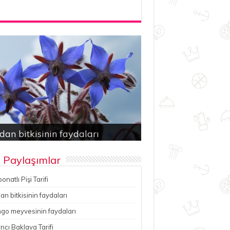
bonatlı Pişi Tarifi
an bitkisinin faydaları
ancı Baklava Tarifi
çesu Pilavı Tarifi
hutlu kereviz yemeği
 Paylaşımlar
onatlı Pişi Tarifi
n bitkisinin faydaları
go meyvesinin faydaları
ncı Baklava Tarifi