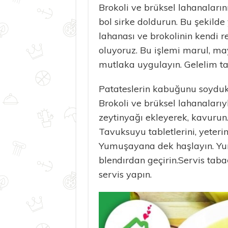
Brokoli ve brüksel lahanalarını
bol sirke doldurun. Bu şekilde
lahanası ve brokolinin kendi 
oluyoruz. Bu işlemi marul, may
mutlaka uygulayın. Gelelim ta
Patateslerin kabuğunu soyduk
Brokoli ve brüksel lahanalarıyl
zeytinyağı ekleyerek, kavurun.
Tavuksuyu tabletlerini, yeterin
Yumuşayana dek haşlayın. Yum
blendırdan geçirin.Servis tab
servis yapın.