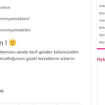
Gökç
Evimin
Kire
imin.yemekleri/
Sara
Noh
eviminyemekleri
Süt 
n !
Mor
temizin sende tarif gönder bölümünden
 mutfağınızın güzel lezzetlerini sizlerin
Rek
e)