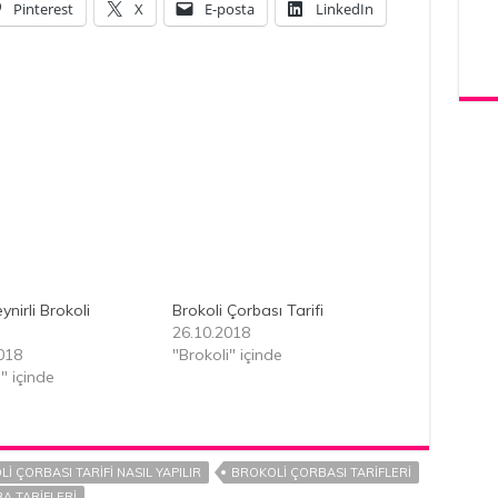
Pinterest
X
E-posta
LinkedIn
ynirli Brokoli
Brokoli Çorbası Tarifi
ı
26.10.2018
018
"Brokoli" içinde
" içinde
I ÇORBASI TARIFI NASIL YAPILIR
BROKOLI ÇORBASI TARIFLERI
A TARIFLERI