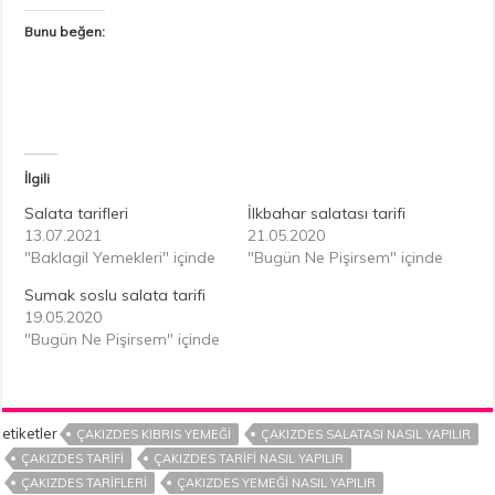
Bunu beğen:
İlgili
Salata tarifleri
İlkbahar salatası tarifi
13.07.2021
21.05.2020
"Baklagil Yemekleri" içinde
"Bugün Ne Pişirsem" içinde
Sumak soslu salata tarifi
19.05.2020
"Bugün Ne Pişirsem" içinde
etiketler
ÇAKIZDES KIBRIS YEMEĞI
ÇAKIZDES SALATASI NASIL YAPILIR
ÇAKIZDES TARIFI
ÇAKIZDES TARIFI NASIL YAPILIR
ÇAKIZDES TARIFLERI
ÇAKIZDES YEMEĞI NASIL YAPILIR