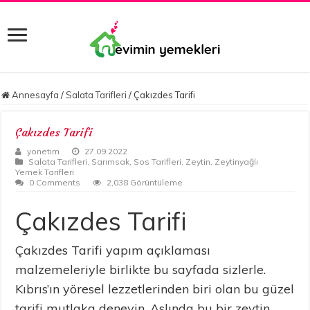
Annesayfa
/
Salata Tarifleri
/
Çakızdes Tarifi
Çakızdes Tarifi
yonetim
27.09.2022
Salata Tarifleri
,
Sarımsak
,
Sos Tarifleri
,
Zeytin
,
Zeytinyağlı
Yemek Tarifleri
0 Comments
2,038 Görüntüleme
Çakızdes Tarifi
Çakızdes Tarifi yapım açıklaması
malzemeleriyle birlikte bu sayfada sizlerle.
Kıbrıs’ın yöresel lezzetlerinden biri olan bu güzel
tarifi mutlaka deneyin. Aslında bu bir zeytin