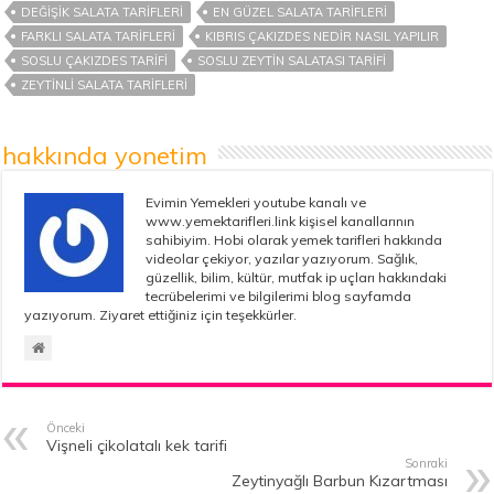
DEĞIŞIK SALATA TARIFLERI
EN GÜZEL SALATA TARIFLERI
FARKLI SALATA TARIFLERI
KIBRIS ÇAKIZDES NEDIR NASIL YAPILIR
SOSLU ÇAKIZDES TARIFI
SOSLU ZEYTIN SALATASI TARIFI
ZEYTINLI SALATA TARIFLERI
hakkında yonetim
Evimin Yemekleri youtube kanalı ve
www.yemektarifleri.link kişisel kanallarının
sahibiyim. Hobi olarak yemek tarifleri hakkında
videolar çekiyor, yazılar yazıyorum. Sağlık,
güzellik, bilim, kültür, mutfak ip uçları hakkındaki
tecrübelerimi ve bilgilerimi blog sayfamda
yazıyorum. Ziyaret ettiğiniz için teşekkürler.
Önceki
Vişneli çikolatalı kek tarifi
Sonraki
Zeytinyağlı Barbun Kızartması