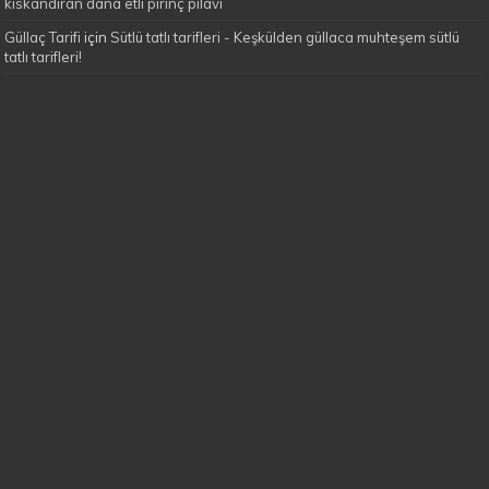
kıskandıran dana etli pirinç pilavı
Güllaç Tarifi
için
Sütlü tatlı tarifleri - Keşkülden güllaca muhteşem sütlü
tatlı tarifleri!