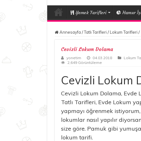
Yemek Tarifleri
Hamur İşl
Annesayfa
/
Tatlı Tarifleri
/
Lokum Tarifleri
/
Cevizli Lokum Dolama
yonetim
04.03.2018
Lokum Tar
2,649 Görüntüleme
Cevizli Lokum
Cevizli Lokum Dolama, Evde L
Tatlı Tarifleri, Evde Lokum y
yapmayı öğrenmek istiyorum, 
lokumlar nasıl yapılır diyorsa
size göre. Pamuk gibi yumuşak, 
lokum tarifi.