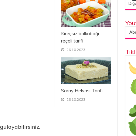
Diğe
You
Abon
Kireçsiz balkabağı
reçeli tarifi
26.10.2023
Tık
Saray Helvası Tarifi
26.10.2023
gulayabilirsiniz.