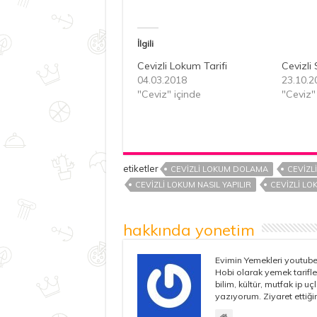
İlgili
Cevizli Lokum Tarifi
Cevizli
04.03.2018
23.10.2
"Ceviz" içinde
"Ceviz"
etiketler
CEVIZLI LOKUM DOLAMA
CEVIZL
CEVIZLI LOKUM NASIL YAPILIR
CEVIZLI LO
hakkında yonetim
Evimin Yemekleri youtube 
Hobi olarak yemek tarifle
bilim, kültür, mutfak ip u
yazıyorum. Ziyaret ettiğin