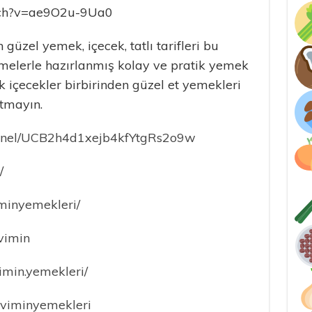
tch?v=ae9O2u-9Ua0
güzel yemek, içecek, tatlı tarifleri bu
melerle hazırlanmış kolay ve pratik yemek
cak içecekler birbirinden güzel et yemekleri
tmayın.
annel/UCB2h4d1xejb4kfYtgRs2o9w
/
minyemekleri/
Evimin
imin.yemekleri/
eviminyemekleri