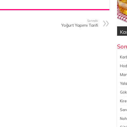
Sonraki
Yoğurt Yapımı Tarifi
Kar
Hod
Yal
Gök
No
Son
Karb
Hoda
Man
Yala
Gökç
Kire
Sara
Noh