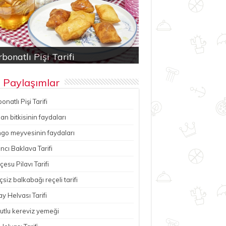
bonatlı Pişi Tarifi
an bitkisinin faydaları
ancı Baklava Tarifi
çesu Pilavı Tarifi
hutlu kereviz yemeği
 Paylaşımlar
onatlı Pişi Tarifi
n bitkisinin faydaları
go meyvesinin faydaları
ncı Baklava Tarifi
esu Pilavı Tarifi
çsiz balkabağı reçeli tarifi
y Helvası Tarifi
utlu kereviz yemeği