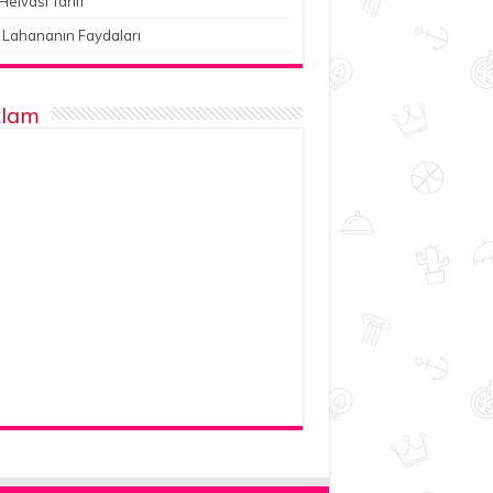
Helvası Tarifi
 Lahananın Faydaları
lam