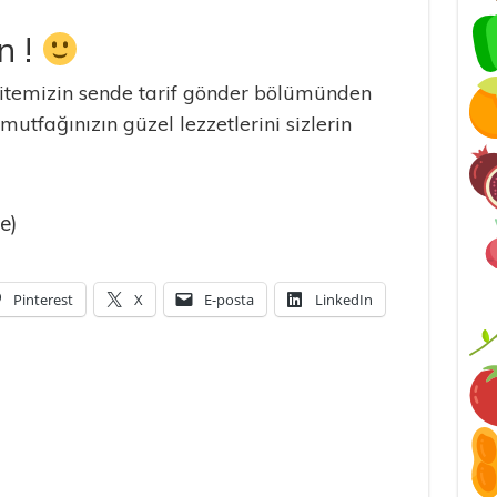
n !
temizin sende tarif gönder bölümünden
 mutfağınızın güzel lezzetlerini sizlerin
e)
Pinterest
X
E-posta
LinkedIn