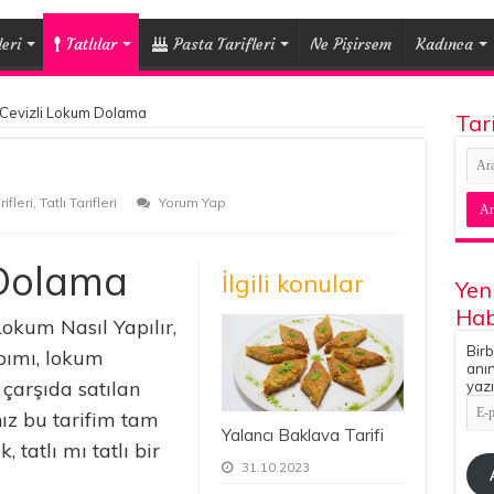
eri
Tatlılar
Pasta Tarifleri
Ne Pişirsem
Kadınca
Cevizli Lokum Dolama
Tar
ifleri
,
Tatlı Tarifleri
Yorum Yap
 Dolama
İlgili konular
Yen
Hab
okum Nasıl Yapılır,
Birb
apımı, lokum
anın
çarşıda satılan
yazı
E-
nız bu tarifim tam
pos
Yalancı Baklava Tarifi
Adr
tatlı mı tatlı bir
31.10.2023