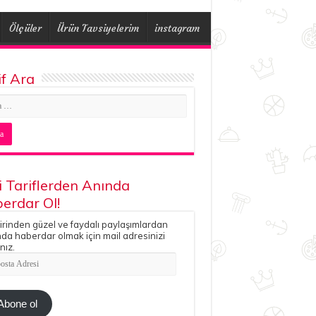
Ölçüler
Ürün Tavsiyelerim
instagram
if Ara
i Tariflerden Anında
erdar Ol!
irinden güzel ve faydalı paylaşımlardan
da haberdar olmak için mail adresinizi
nız.
ta
esi
Abone ol