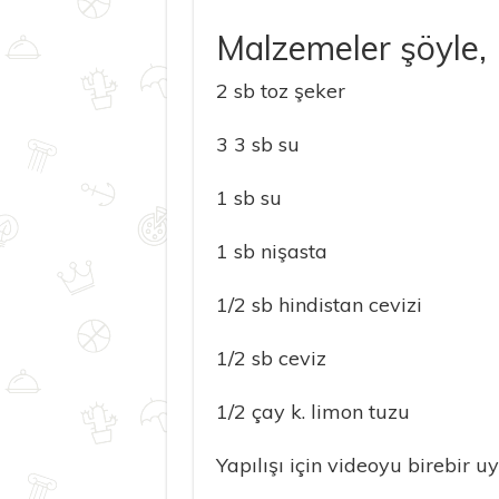
Malzemeler şöyle,
2 sb toz şeker
3 3 sb su
1 sb su
1 sb nişasta
1/2 sb hindistan cevizi
1/2 sb ceviz
1/2 çay k. limon tuzu
Yapılışı için videoyu birebir uy