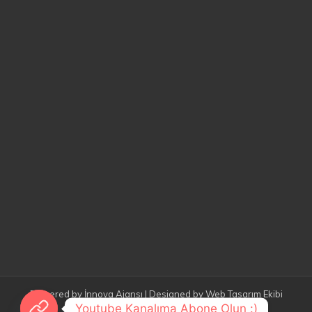
Powered by
İnnova Ajansı
| Designed by
Web Tasarım Ekibi
Youtube Kanalıma Abone Olun :)