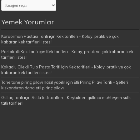
Evimin
Yemekleri
Kategoriler
Yemek Yorumları
Karaorman Pastası Tarifi
için
Kek tarifleri - Kolay, pratik ve çok
kabaran kek tarifleri listesi!
Portakallı Kek Tarifi
için
Kek tarifleri - Kolay, pratik ve çok kabaran kek
tarifleri listesi!
Kakaolu Çilekli Rulo Pasta Tarifi
için
Kek tarifleri - Kolay, pratik ve çok
kabaran kek tarifleri listesi!
Tane tane pirinç pilavı nasıl yapılır
için
Etli Pirinç Pilavı Tarifi - Şefleri
kıskandıran dana etli pirinç pilavı
Güllaç Tarifi
için
Sütlü tatlı tarifleri - Keşkülden güllaca muhteşem sütlü
tatlı tarifleri!