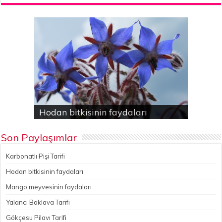
Karbonatlı Pişi Tarifi
Hodan bitkisinin faydaları
Yalancı Baklava Tarifi
Gökçesu Pilavı Tarifi
Nohutlu kereviz yemeği
Son Paylaşımlar
Karbonatlı Pişi Tarifi
Hodan bitkisinin faydaları
Mango meyvesinin faydaları
Yalancı Baklava Tarifi
Gökçesu Pilavı Tarifi