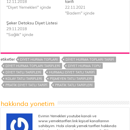
12.11.2018
tarifi
"Diyet Yemekleri" içinde
22.11.2021
"Badem" içinde
Şeker Detoksu Diyet Listesi
29.11.2018
"Sağlık" içinde
etiketler
DIYET HURMA TOPLARI
DIYET HURMA TOPLARI TARIFI
DIYET HURMA TOPLARI TARIFLERI
DIYET HURMA TOPU
DIYET TATLI TARIFLERI
HURMALI DIYET TATLI TARIFI
KOLAY TATLI TARIFLERI
PIŞMEYEN TATLI TARIFLERI
PRATIK DIYET TATLI TARIFI
PRATIK TATLI TARIFLERI
hakkında yonetim
Evimin Yemekleri youtube kanalı ve
www.yemektarifleri.link kişisel kanallarının
sahibiyim. Hobi olarak yemek tarifleri hakkında