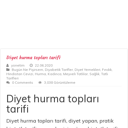
Diyet hurma topları tarifi
yonetim
22.06.2020
Bugün Ne Pişirsem
,
Diyabetik Tarifler
,
Diyet Yemekleri
,
Fındık
,
Hindistan Cevizi
,
Hurma
,
Kadınca
,
Meyveli Tatlılar
,
Sağlık
,
Tatlı
Tarifleri
0 Comments
3,038 Görüntüleme
Diyet hurma topları
tarifi
Diyet hurma topları tarifi, diyet yapan, pratik