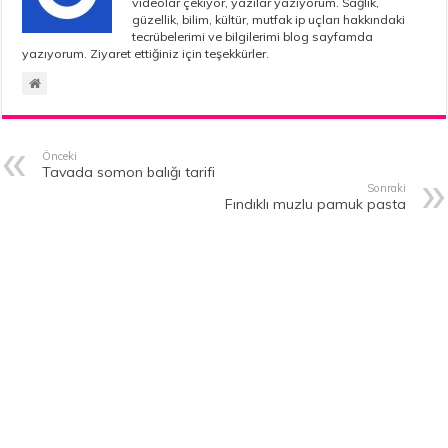
videolar çekiyor, yazılar yazıyorum. Sağlık,
güzellik, bilim, kültür, mutfak ip uçları hakkındaki
tecrübelerimi ve bilgilerimi blog sayfamda
yazıyorum. Ziyaret ettiğiniz için teşekkürler.
Önceki
Tavada somon balığı tarifi
Sonraki
Fındıklı muzlu pamuk pasta