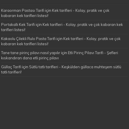
Karaorman Pastası Tarifi
için
Kek tarifleri - Kolay, pratik ve çok
kabaran kek tarifleri listesi!
Portakallı Kek Tarifi
için
Kek tarifleri - Kolay, pratik ve çok kabaran kek
tarifleri listesi!
Kakaolu Çilekli Rulo Pasta Tarifi
için
Kek tarifleri - Kolay, pratik ve çok
kabaran kek tarifleri listesi!
Tane tane pirinç pilavı nasıl yapılır
için
Etli Pirinç Pilavı Tarifi - Şefleri
kıskandıran dana etli pirinç pilavı
Güllaç Tarifi
için
Sütlü tatlı tarifleri - Keşkülden güllaca muhteşem sütlü
tatlı tarifleri!