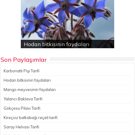
Karbonatlı Pişi Tarifi
Hodan bitkisinin faydaları
Yalancı Baklava Tarifi
Gökçesu Pilavı Tarifi
Nohutlu kereviz yemeği
Son Paylaşımlar
Karbonatlı Pişi Tarifi
Hodan bitkisinin faydaları
Mango meyvesinin faydaları
Yalancı Baklava Tarifi
Gökçesu Pilavı Tarifi
Kireçsiz balkabağı reçeli tarifi
Saray Helvası Tarifi