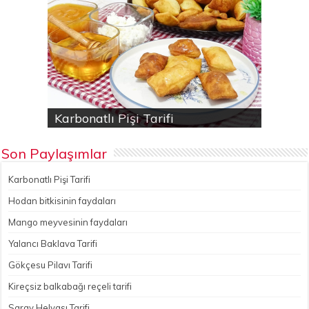
Karbonatlı Pişi Tarifi
Hodan bitkisinin faydaları
Yalancı Baklava Tarifi
Gökçesu Pilavı Tarifi
Nohutlu kereviz yemeği
Son Paylaşımlar
Karbonatlı Pişi Tarifi
Hodan bitkisinin faydaları
Mango meyvesinin faydaları
Yalancı Baklava Tarifi
Gökçesu Pilavı Tarifi
Kireçsiz balkabağı reçeli tarifi
Saray Helvası Tarifi