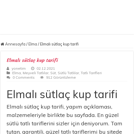
Annesayfa
/
Elma
/
Elmalı sütlaç kup tarifi
Elmalı sütlaç kup tarifi
yonetim
02.12.2021
Elma
,
Meyveli Tatlılar
,
Süt
,
Sütlü Tatlılar
,
Tatlı Tarifleri
0 Comments
912 Görüntüleme
Elmalı sütlaç kup tarifi
Elmalı sütlaç kup tarifi, yapım açıklaması,
malzemeleriyle birlikte bu sayfada. En güzel
sütlü tatlı tariflerini sizler için deniyorum. Tam
tutan, garantili, güzel tatlı tariflerimi bu sitede