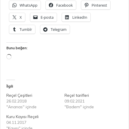
WhatsApp
Facebook
Pinterest
X
E-posta
LinkedIn
Tumblr
Telegram
Bunu beğen:
Yükleniyor...
İlgili
Reçel Çeşitleri
Reçel tarifleri
26.02.2018
09.02.2021
"Ananas" içinde
"Badem" içinde
Kuru Kayısı Reçeli
04.11.2017
"Kayısı" içinde