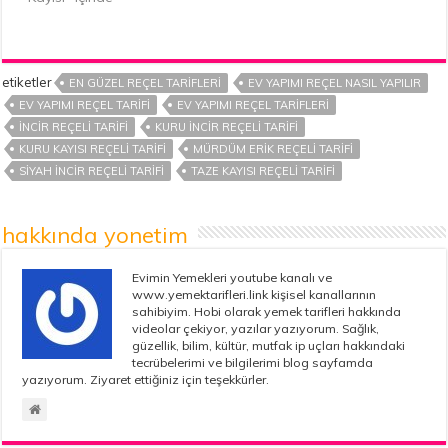
etiketler
EN GÜZEL REÇEL TARIFLERI
EV YAPIMI REÇEL NASIL YAPILIR
EV YAPIMI REÇEL TARIFI
EV YAPIMI REÇEL TARIFLERI
INCIR REÇELI TARIFI
KURU INCIR REÇELI TARIFI
KURU KAYISI REÇELI TARIFI
MÜRDÜM ERIK REÇELI TARIFI
SIYAH INCIR REÇELI TARIFI
TAZE KAYISI REÇELI TARIFI
hakkında yonetim
Evimin Yemekleri youtube kanalı ve
www.yemektarifleri.link kişisel kanallarının
sahibiyim. Hobi olarak yemek tarifleri hakkında
videolar çekiyor, yazılar yazıyorum. Sağlık,
güzellik, bilim, kültür, mutfak ip uçları hakkındaki
tecrübelerimi ve bilgilerimi blog sayfamda
yazıyorum. Ziyaret ettiğiniz için teşekkürler.