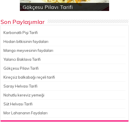
Karbonatlı Pişi Tarifi
Hodan bitkisinin faydaları
Yalancı Baklava Tarifi
Gökçesu Pilavı Tarifi
Nohutlu kereviz yemeği
Son Paylaşımlar
Karbonatlı Pişi Tarifi
Hodan bitkisinin faydaları
Mango meyvesinin faydaları
Yalancı Baklava Tarifi
Gökçesu Pilavı Tarifi
Kireçsiz balkabağı reçeli tarifi
Saray Helvası Tarifi
Nohutlu kereviz yemeği
Süt Helvası Tarifi
Mor Lahananın Faydaları