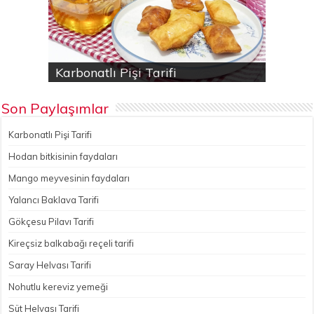
Karbonatlı Pişi Tarifi
Hodan bitkisinin faydaları
Yalancı Baklava Tarifi
Gökçesu Pilavı Tarifi
Nohutlu kereviz yemeği
Son Paylaşımlar
Karbonatlı Pişi Tarifi
Hodan bitkisinin faydaları
Mango meyvesinin faydaları
Yalancı Baklava Tarifi
Gökçesu Pilavı Tarifi
Kireçsiz balkabağı reçeli tarifi
Saray Helvası Tarifi
Nohutlu kereviz yemeği
Süt Helvası Tarifi