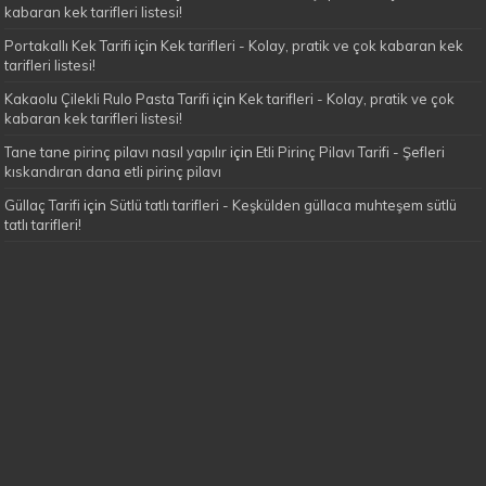
kabaran kek tarifleri listesi!
Portakallı Kek Tarifi
için
Kek tarifleri - Kolay, pratik ve çok kabaran kek
tarifleri listesi!
Kakaolu Çilekli Rulo Pasta Tarifi
için
Kek tarifleri - Kolay, pratik ve çok
kabaran kek tarifleri listesi!
Tane tane pirinç pilavı nasıl yapılır
için
Etli Pirinç Pilavı Tarifi - Şefleri
kıskandıran dana etli pirinç pilavı
Güllaç Tarifi
için
Sütlü tatlı tarifleri - Keşkülden güllaca muhteşem sütlü
tatlı tarifleri!