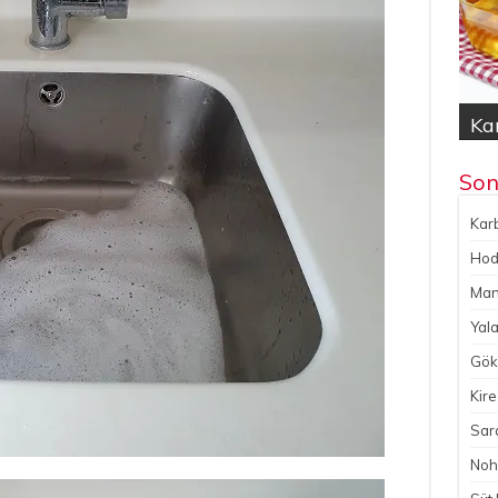
Kar
Hod
Yal
Gök
No
Son
Karb
Hoda
Man
Yala
Gökç
Kire
Sara
Noh