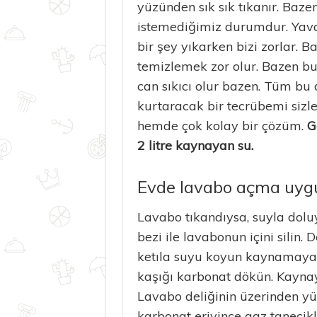
yüzünden sık sık tıkanır. Baz
istemediğimiz durumdur. Yavaş
bir şey yıkarken bizi zorlar. B
temizlemek zor olur. Bazen bun
can sıkıcı olur bazen. Tüm bu 
kurtaracak bir tecrübemi sizl
hemde çok kolay bir çözüm.
G
2 litre kaynayan su.
Evde lavabo açma uyg
Lavabo tıkandıysa, suyla doluy
bezi ile lavabonun içini silin.
ketıla suyu koyun kaynamaya
kaşığı karbonat dökün. Kaynay
Lavabo deliğinin üzerinden yü
karbonat eriyince gaz tanecik