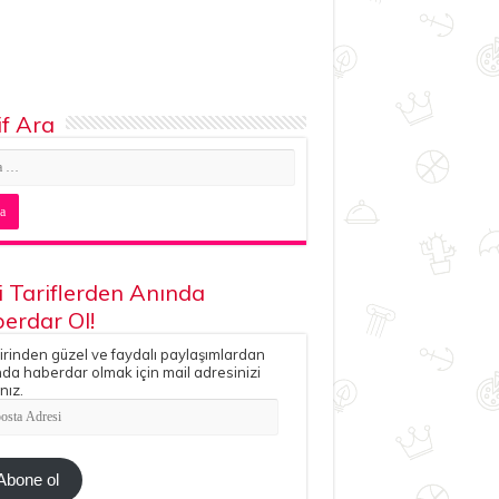
if Ara
i Tariflerden Anında
erdar Ol!
irinden güzel ve faydalı paylaşımlardan
da haberdar olmak için mail adresinizi
nız.
ta
esi
Abone ol