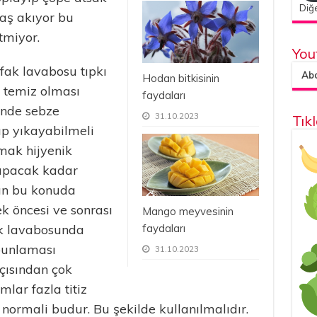
Diğe
aş akıyor bu
tmiyor.
You
fak lavabosu tıpkı
Abon
Hodan bitkisinin
 temiz olması
faydaları
ğinde sebze
31.10.2023
Tık
p yıkayabilmeli
mak hijyenik
apacak kadar
rın bu konuda
k öncesi ve sonrası
Mango meyvesinin
faydaları
fak lavabosunda
bunlaması
31.10.2023
çısından çok
lar fazla titiz
normali budur. Bu şekilde kullanılmalıdır.