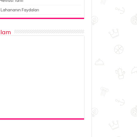
Helvası Tarifi
 Lahananın Faydaları
lam