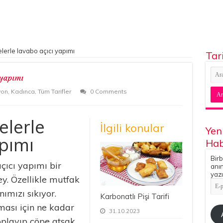
erle lavabo açıcı yapımı
Tar
 yapımı
yon
,
Kadınca
,
Tüm Tarifler
0 Comments
lerle
İlgili konular
Yen
pımı
Hab
Birb
ıcı yapımı bir
anın
yazı
y. Özellikle mutfak
E-
pos
nımızı sıkıyor.
Karbonatlı Pişi Tarifi
Adr
ası için ne kadar
31.10.2023
oplayıp çöpe atsak