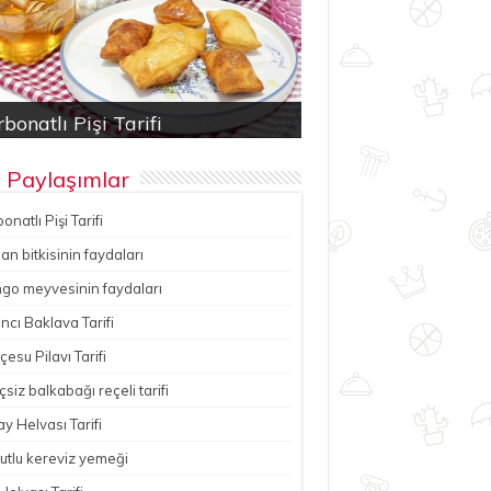
bonatlı Pişi Tarifi
an bitkisinin faydaları
ancı Baklava Tarifi
çesu Pilavı Tarifi
hutlu kereviz yemeği
 Paylaşımlar
onatlı Pişi Tarifi
n bitkisinin faydaları
go meyvesinin faydaları
ncı Baklava Tarifi
esu Pilavı Tarifi
çsiz balkabağı reçeli tarifi
y Helvası Tarifi
utlu kereviz yemeği