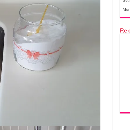
Süt 
Mor
Rek