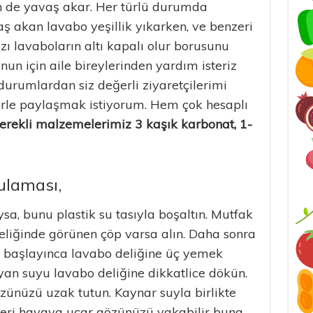
en de yavaş akar. Her türlü durumda
 akan lavabo yeşillik yıkarken, ve benzeri
azı lavaboların altı kapalı olur borusunu
un için aile bireylerinden yardım isteriz
durumlardan siz değerli ziyaretçilerimi
erle paylaşmak istiyorum. Hem çok hesaplı
erekli malzemelerimiz 3 kaşık karbonat, 1-
ulaması,
sa, bunu plastik su tasıyla boşaltın. Mutfak
 Deliğinde görünen çöp varsa alın. Daha sonra
 başlayınca lavabo deliğine üç yemek
an suyu lavabo deliğine dikkatlice dökün.
zünüzü uzak tutun. Kaynar suyla birlikte
leri havaya uçar gözünüzü yakabilir buna