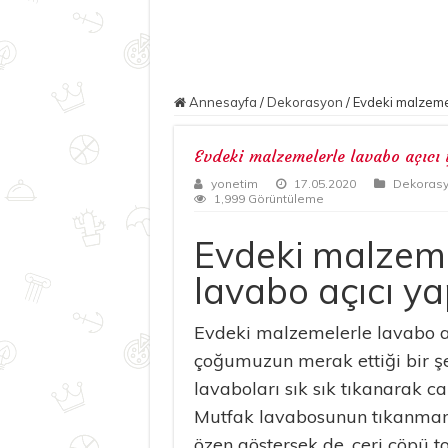
Annesayfa
/
Dekorasyon
/
Evdeki malzemel
Evdeki malzemelerle lavabo açıcı
yonetim
17.05.2020
Dekoras
1,999 Görüntüleme
Evdeki malzeme
lavabo açıcı ya
Evdeki malzemelerle lavabo aç
çoğumuzun merak ettiği bir şe
lavaboları sık sık tıkanarak ca
Mutfak lavabosunun tıkanmam
özen göstersek de, çeri çöpü t