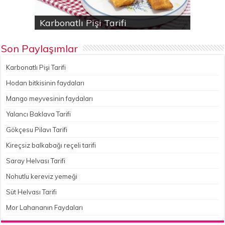
Karbonatlı Pişi Tarifi
Hodan bitkisinin faydaları
Yalancı Baklava Tarifi
Gökçesu Pilavı Tarifi
Nohutlu kereviz yemeği
Son Paylaşımlar
Karbonatlı Pişi Tarifi
Hodan bitkisinin faydaları
Mango meyvesinin faydaları
Yalancı Baklava Tarifi
Gökçesu Pilavı Tarifi
Kireçsiz balkabağı reçeli tarifi
Saray Helvası Tarifi
Nohutlu kereviz yemeği
Süt Helvası Tarifi
Mor Lahananın Faydaları