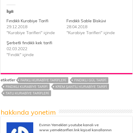
İlgili
Fındıklı Kurabiye Tarifi
Fındıklı Sable Bisküvi
29.12.2018
28.04.2018
"Kurabiye Tarifleri" içinde
"Kurabiye Tarifleri" içinde
Şerbetli fındıklı kek tarifi
02.03.2022
"Fındık" içinde
etiketler
FARKLI KURABIYE TARIFLERI
FINDIKLI GÜL TARIFI
FINDIKLI KURABIYE TARIFI
KREM ŞANTILI KURABIYE TARIFI
TATLI KURABIYE TARIFLERI
hakkında yonetim
Evimin Yemekleri youtube kanalı ve
www.yemektarifleri.link kişisel kanallarının