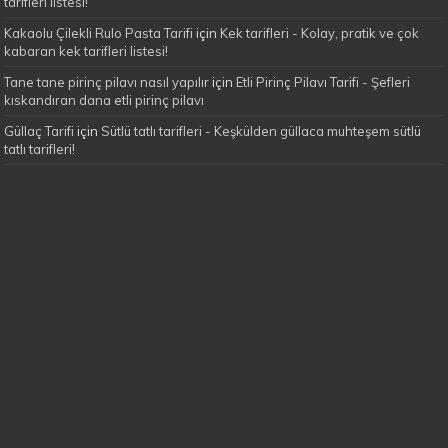
tarifleri listesi!
Kakaolu Çilekli Rulo Pasta Tarifi
için
Kek tarifleri - Kolay, pratik ve çok
kabaran kek tarifleri listesi!
Tane tane pirinç pilavı nasıl yapılır
için
Etli Pirinç Pilavı Tarifi - Şefleri
kıskandıran dana etli pirinç pilavı
Güllaç Tarifi
için
Sütlü tatlı tarifleri - Keşkülden güllaca muhteşem sütlü
tatlı tarifleri!