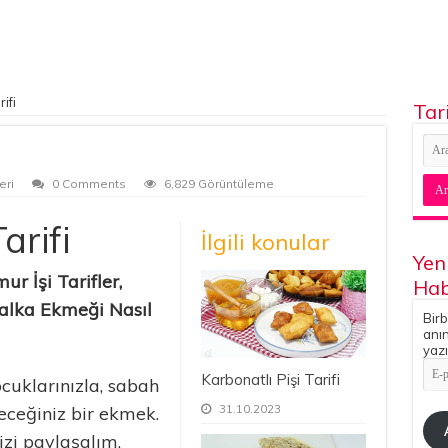
ifi
Tar
eri
0 Comments
6,829 Görüntüleme
arifi
İlgili konular
Yen
r İşi Tarifler,
Hab
Halka Ekmeği Nasıl
Birb
anın
yazı
E-
Karbonatlı Pişi Tarifi
pos
cuklarınızla, sabah
Adr
31.10.2023
leceğiniz bir ekmek.
zi paylaşalım.