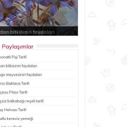
bonatlı Pişi Tarifi
an bitkisinin faydaları
ancı Baklava Tarifi
çesu Pilavı Tarifi
hutlu kereviz yemeği
 Paylaşımlar
onatlı Pişi Tarifi
n bitkisinin faydaları
go meyvesinin faydaları
ncı Baklava Tarifi
esu Pilavı Tarifi
çsiz balkabağı reçeli tarifi
y Helvası Tarifi
utlu kereviz yemeği