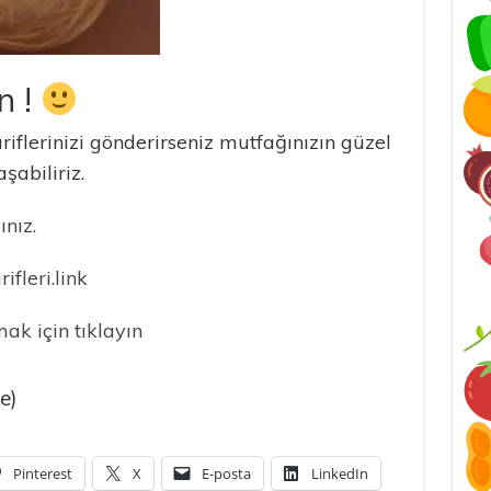
n !
iflerinizi gönderirseniz mutfağınızın güzel
şabiliriz.
nız.
leri.link
k için tıklayın
e)
Pinterest
X
E-posta
LinkedIn