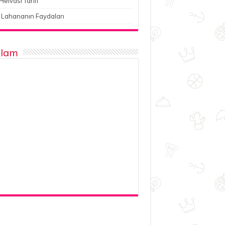
Helvası Tarifi
 Lahananın Faydaları
lam