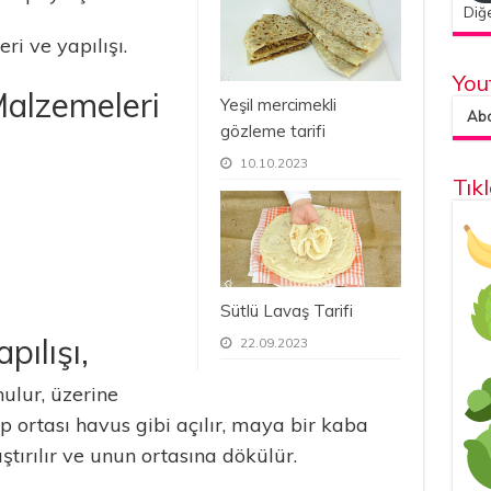
Diğe
i ve yapılışı.
You
alzemeleri
Yeşil mercimekli
Abon
gözleme tarifi
10.10.2023
Tık
Sütlü Lavaş Tarifi
pılışı,
22.09.2023
lur, üzerine
rıp ortası havus gibi açılır, maya bir kaba
rıştırılır ve unun ortasına dökülür.