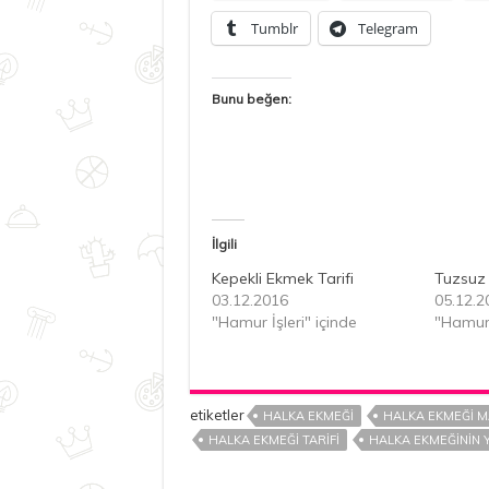
Tumblr
Telegram
Bunu beğen:
İlgili
Kepekli Ekmek Tarifi
Tuzsuz 
03.12.2016
05.12.2
"Hamur İşleri" içinde
"Hamur 
etiketler
HALKA EKMEĞI
HALKA EKMEĞI M
HALKA EKMEĞI TARIFI
HALKA EKMEĞININ Y