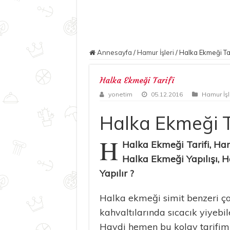
Annesayfa
/
Hamur İşleri
/
Halka Ekmeği Tar
Halka Ekmeği Tarifi
yonetim
05.12.2016
Hamur İşl
Halka Ekmeği T
H
Halka Ekmeği Tarifi, Hamu
Halka Ekmeği Yapılışı, 
Yapılır ?
Halka ekmeği simit benzeri ço
kahvaltılarında sıcacık yiyebi
Haydi hemen bu kolay tarifimi