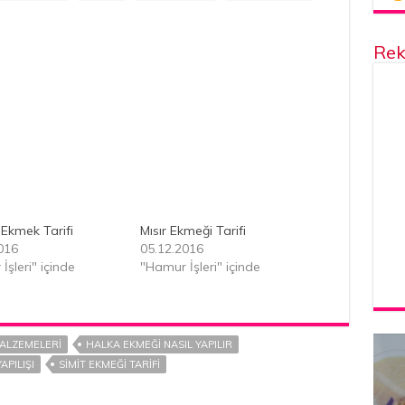
Rek
Ekmek Tarifi
Mısır Ekmeği Tarifi
016
05.12.2016
İşleri" içinde
"Hamur İşleri" içinde
ALZEMELERI
HALKA EKMEĞI NASIL YAPILIR
APILIŞI
SIMIT EKMEĞI TARIFI