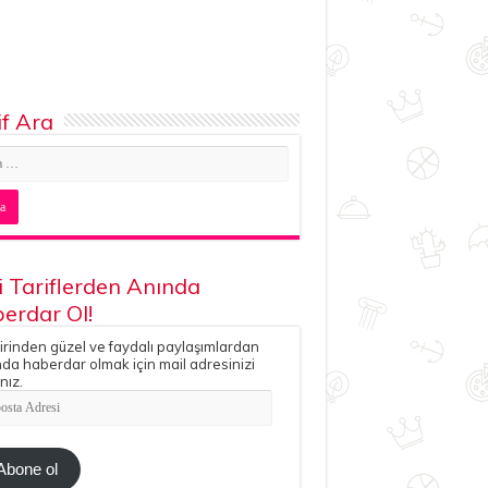
if Ara
i Tariflerden Anında
erdar Ol!
irinden güzel ve faydalı paylaşımlardan
da haberdar olmak için mail adresinizi
nız.
ta
esi
Abone ol