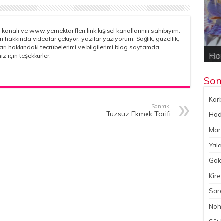
kanalı ve www.yemektarifleri.link kişisel kanallarının sahibiyim.
ri hakkında videolar çekiyor, yazılar yazıyorum. Sağlık, güzellik,
çları hakkındaki tecrübelerimi ve bilgilerimi blog sayfamda
Kar
Hod
Yal
Gök
No
iz için teşekkürler.
Son
Karb
Sonraki
Tuzsuz Ekmek Tarifi
Hoda
Man
Yala
Gökç
Kire
Sara
Noh