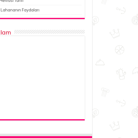
Helvası Tarifi
 Lahananın Faydaları
lam