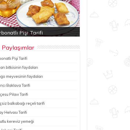
bonatlı Pişi Tarifi
an bitkisinin faydaları
ancı Baklava Tarifi
çesu Pilavı Tarifi
hutlu kereviz yemeği
 Paylaşımlar
onatlı Pişi Tarifi
n bitkisinin faydaları
go meyvesinin faydaları
ncı Baklava Tarifi
esu Pilavı Tarifi
çsiz balkabağı reçeli tarifi
y Helvası Tarifi
utlu kereviz yemeği