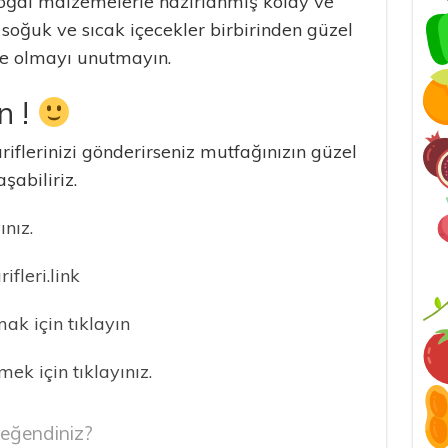
 doğal malzemelerle hazırlanmış kolay ve
r, soğuk ve sıcak içecekler birbirinden güzel
e olmayı unutmayın.
n !
iflerinizi gönderirseniz mutfağınızın güzel
şabiliriz.
nız.
leri.link
k için tıklayın
ek için tıklayınız.
eğendiniz?