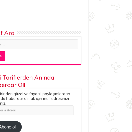
if Ara
i Tariflerden Anında
erdar Ol!
irinden güzel ve faydalı paylaşımlardan
da haberdar olmak için mail adresinizi
nız.
ta
esi
Abone ol