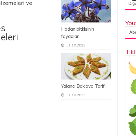
alzemeleri ve
Diğe
You
es
Hodan bitkisinin
Abon
eleri
faydaları
31.10.2023
Tık
Yalancı Baklava Tarifi
31.10.2023