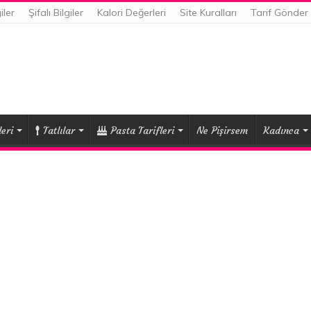
iler
Şifalı Bilgiler
Kalori Değerleri
Site Kuralları
Tarif Gönder
eri
Tatlılar
Pasta Tarifleri
Ne Pişirsem
Kadınca