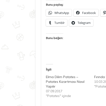
Bunu paylaş:
WhatsApp
Facebook
Tumblr
Telegram
Bunu beğen:
İlgili
Elma Dilim Patates –
Fırında
Patates Kızartması Nasıl
10.03.2
Yapılır
"Patate
07.09.2017
"Patates" içinde