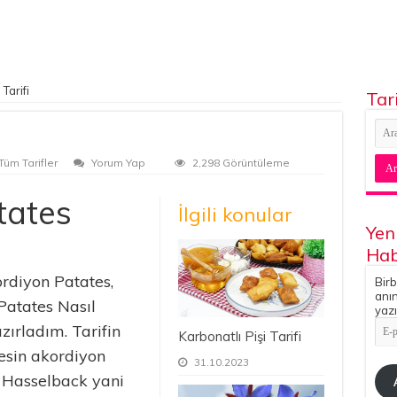
Tarifi
Tar
Tüm Tarifler
Yorum Yap
2,298 Görüntüleme
tates
İlgili konular
Yen
Hab
ordiyon Patates,
Birb
anın
 Patates Nasıl
yazı
E-
azırladım. Tarifin
Karbonatlı Pişi Tarifi
pos
Adr
esin akordiyon
31.10.2023
. Hasselback yani