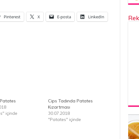
Rek
Pinterest
X
E-posta
LinkedIn
 Patates
Cips Tadında Patates
018
Kızartması
s" içinde
30.07.2018
"Patates" içinde