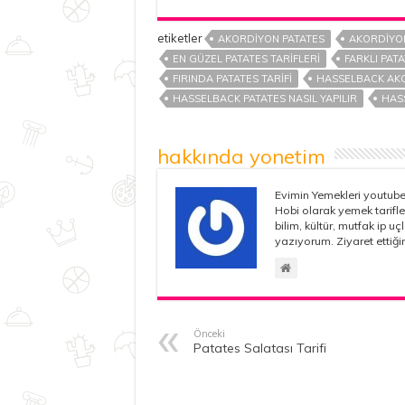
etiketler
AKORDIYON PATATES
AKORDIYON
EN GÜZEL PATATES TARIFLERI
FARKLI PAT
FIRINDA PATATES TARIFI
HASSELBACK AKO
HASSELBACK PATATES NASIL YAPILIR
HASS
hakkında yonetim
Evimin Yemekleri youtube 
Hobi olarak yemek tarifle
bilim, kültür, mutfak ip u
yazıyorum. Ziyaret ettiğin
Önceki
Patates Salatası Tarifi