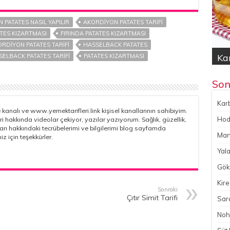
 PATATES NASIL YAPILIR
AKORDIYON PATATES TARIFI
ATES KIZARTMASI
FIRINDA PATATES KIZARTMASI
RDIYON PATATES TARIFI
HASSELBACK PATATES
Kar
Hod
Yal
Gök
No
ELBACK PATATES TARIFI
PATATES KIZARTMASI
Son
Karb
kanalı ve www.yemektarifleri.link kişisel kanallarının sahibiyim.
Hoda
ri hakkında videolar çekiyor, yazılar yazıyorum. Sağlık, güzellik,
çları hakkındaki tecrübelerimi ve bilgilerimi blog sayfamda
Man
iz için teşekkürler.
Yala
Gökç
Kire
Sonraki
Çıtır Simit Tarifi
Sara
Noh