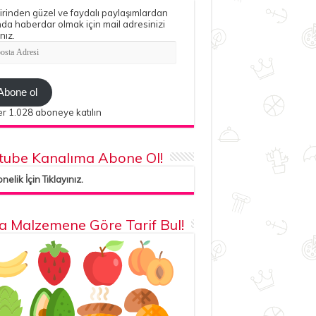
irinden güzel ve faydalı paylaşımlardan
da haberdar olmak için mail adresinizi
nız.
ta
esi
Abone ol
r 1.028 aboneye katılın
tube Kanalıma Abone Ol!
elik İçin Tıklayınız.
la Malzemene Göre Tarif Bul!