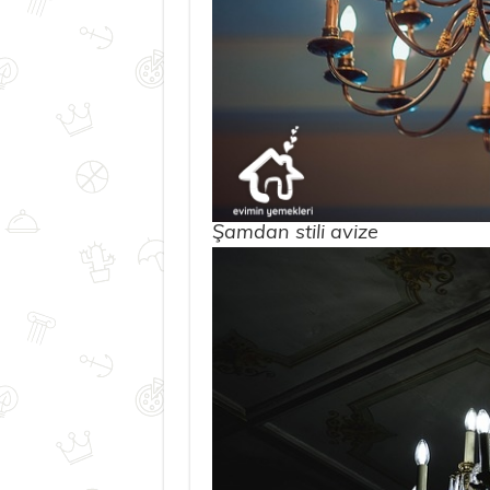
Şamdan stili avize