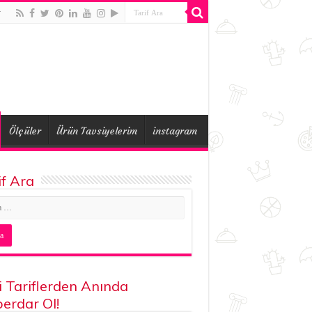
r
Ölçüler
Ürün Tavsiyelerim
instagram
if Ara
i Tariflerden Anında
erdar Ol!