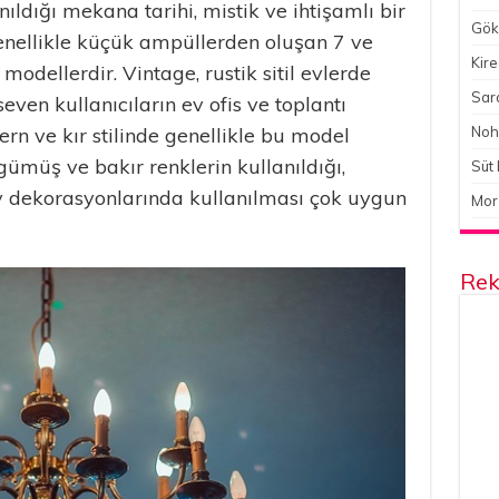
ldığı mekana tarihi, mistik ve ihtişamlı bir
Gökç
enellikle küçük ampüllerden oluşan 7 ve
Kire
odellerdir. Vintage, rustik sitil evlerde
Sara
seven kullanıcıların ev ofis ve toplantı
ern ve kır stilinde genellikle bu model
Noh
 gümüş ve bakır renklerin kullanıldığı,
Süt 
ev dekorasyonlarında kullanılması çok uygun
Mor
Rek