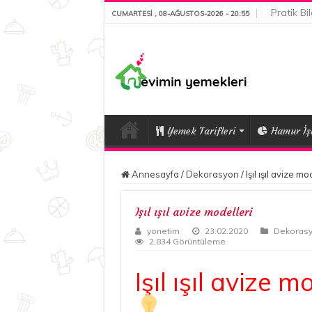
Pratik Bil
CUMARTESI , 08-AĞUSTOS-2026 - 20:55
Yemek Tarifleri
Hamur İşl
Annesayfa
/
Dekorasyon
/
Işıl ışıl avize mo
Işıl ışıl avize modelleri
yonetim
23.02.2020
Dekoras
2,834 Görüntüleme
Işıl ışıl avize m