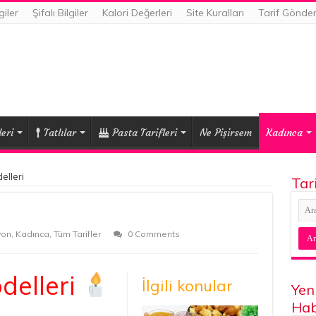
giler
Şifalı Bilgiler
Kalori Değerleri
Site Kuralları
Tarif Gönde
eri
Tatlılar
Pasta Tarifleri
Ne Pişirsem
Kadınca
delleri
Tar
yon
,
Kadınca
,
Tüm Tarifler
0 Comments
odelleri
İlgili konular
Yen
Hab