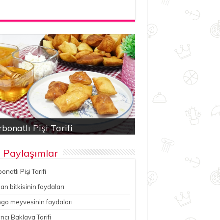
bonatlı Pişi Tarifi
an bitkisinin faydaları
ancı Baklava Tarifi
çesu Pilavı Tarifi
hutlu kereviz yemeği
 Paylaşımlar
onatlı Pişi Tarifi
n bitkisinin faydaları
go meyvesinin faydaları
ncı Baklava Tarifi