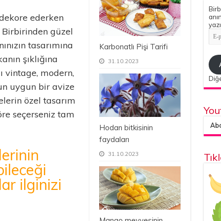
Birb
zi dekore ederken
anın
yazı
. Birbirinden güzel
E-
pos
nınızın tasarımına
Karbonatlı Pişi Tarifi
Adr
anın şıklığına
31.10.2023
zı vintage, modern,
Diğe
un uygun bir avize
lerin özel tasarım
You
öre seçerseniz tam
Abon
Hodan bitkisinin
faydaları
lerinin
31.10.2023
Tık
bileceği
r ilginizi
Mango meyvesinin