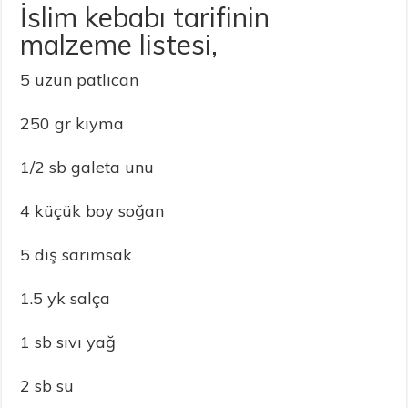
İslim kebabı tarifinin
malzeme listesi,
5 uzun patlıcan
250 gr kıyma
1/2 sb galeta unu
4 küçük boy soğan
5 diş sarımsak
1.5 yk salça
1 sb sıvı yağ
2 sb su