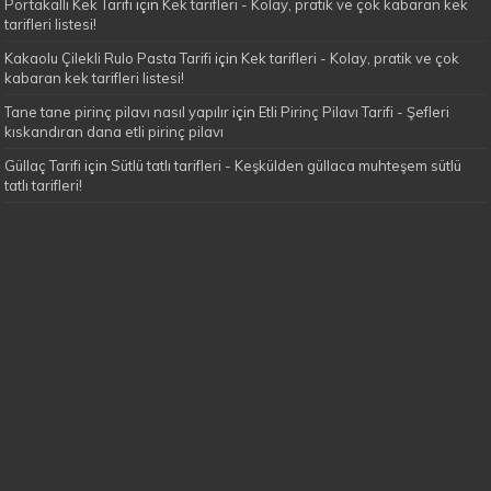
Portakallı Kek Tarifi
için
Kek tarifleri - Kolay, pratik ve çok kabaran kek
tarifleri listesi!
Kakaolu Çilekli Rulo Pasta Tarifi
için
Kek tarifleri - Kolay, pratik ve çok
kabaran kek tarifleri listesi!
Tane tane pirinç pilavı nasıl yapılır
için
Etli Pirinç Pilavı Tarifi - Şefleri
kıskandıran dana etli pirinç pilavı
Güllaç Tarifi
için
Sütlü tatlı tarifleri - Keşkülden güllaca muhteşem sütlü
tatlı tarifleri!