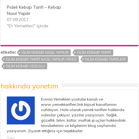
Pideli Kebap Tarifi – Kebap
Nasıl Yapılır
07.09.2017
"Et Yemekleri" içinde
etiketler
İSLIM KEBABI NASIL YAPILIR
İSLIM KEBABI TARIFI
İSLIM KEBABI TARIFI NASIL YAPILIR VIDEO
İSLIM KEBABI TARIFLERI
İSLIM KEBABI VIDEOLU
hakkında yonetim
Evimin Yemekleri youtube kanalı ve
www.yemektarifleri.link kişisel kanallarının
sahibiyim. Hobi olarak yemek tarifleri hakkında
videolar çekiyor, yazılar yazıyorum. Sağlık,
güzellik, bilim, kültür, mutfak ip uçları hakkındaki
tecrübelerimi ve bilgilerimi blog sayfamda
yazıyorum. Ziyaret ettiğiniz için teşekkürler.