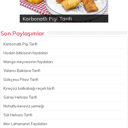
Karbonatlı Pişi Tarifi
Hodan bitkisinin faydaları
Yalancı Baklava Tarifi
Gökçesu Pilavı Tarifi
Nohutlu kereviz yemeği
Son Paylaşımlar
Karbonatlı Pişi Tarifi
Hodan bitkisinin faydaları
Mango meyvesinin faydaları
Yalancı Baklava Tarifi
Gökçesu Pilavı Tarifi
Kireçsiz balkabağı reçeli tarifi
Saray Helvası Tarifi
Nohutlu kereviz yemeği
Süt Helvası Tarifi
Mor Lahananın Faydaları