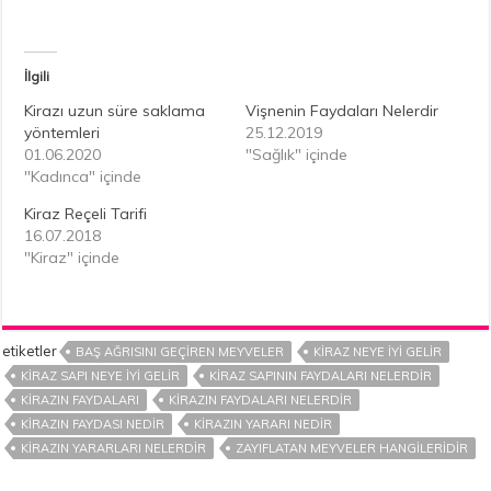
İlgili
Kirazı uzun süre saklama
Vişnenin Faydaları Nelerdir
yöntemleri
25.12.2019
01.06.2020
"Sağlık" içinde
"Kadınca" içinde
Kiraz Reçeli Tarifi
16.07.2018
"Kiraz" içinde
etiketler
BAŞ AĞRISINI GEÇIREN MEYVELER
KIRAZ NEYE IYI GELIR
KIRAZ SAPI NEYE IYI GELIR
KIRAZ SAPININ FAYDALARI NELERDIR
KIRAZIN FAYDALARI
KIRAZIN FAYDALARI NELERDIR
KIRAZIN FAYDASI NEDIR
KIRAZIN YARARI NEDIR
KIRAZIN YARARLARI NELERDIR
ZAYIFLATAN MEYVELER HANGILERIDIR