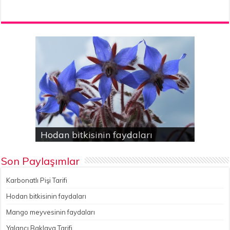
Karbonatlı Pişi Tarifi
Hodan bitkisinin faydaları
Yalancı Baklava Tarifi
Gökçesu Pilavı Tarifi
Nohutlu kereviz yemeği
Son Paylaşımlar
Karbonatlı Pişi Tarifi
Hodan bitkisinin faydaları
Mango meyvesinin faydaları
Yalancı Baklava Tarifi