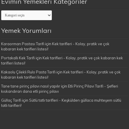
Evimin Yemekleri Kategoriler
Evimin
Yemekleri
Kategoriler
Yemek Yorumları
Karaorman Pastası Tarifi
için
Kek tarifleri - Kolay, pratik ve çok
kabaran kek tarifleri listesi!
Portakallı Kek Tarifi
için
Kek tarifleri - Kolay, pratik ve çok kabaran kek
tarifleri listesi!
Kakaolu Çilekli Rulo Pasta Tarifi
için
Kek tarifleri - Kolay, pratik ve çok
kabaran kek tarifleri listesi!
Tane tane pirinç pilavı nasıl yapılır
için
Etli Pirinç Pilavı Tarifi - Şefleri
kıskandıran dana etli pirinç pilavı
Güllaç Tarifi
için
Sütlü tatlı tarifleri - Keşkülden güllaca muhteşem sütlü
tatlı tarifleri!