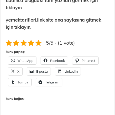
Kadınca blogdaki tüm yazıları görmek için
tıklayın.
yemektarifleri.link site ana sayfasına gitmek
için tıklayın.
5/5 - (1 vote)
Bunu paylaş:
WhatsApp
Facebook
Pinterest
X
E-posta
LinkedIn
Tumblr
Telegram
Bunu beğen: