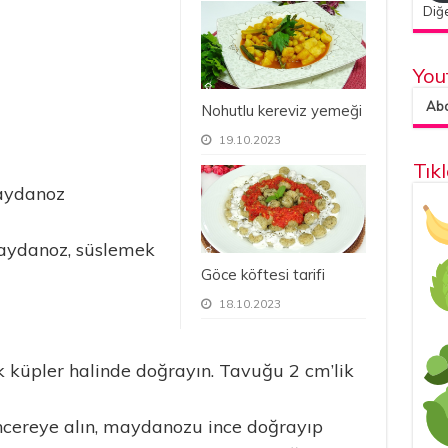
Diğe
You
Abon
Nohutlu kereviz yemeği
19.10.2023
Tık
aydanoz
aydanoz, süslemek
Göce köftesi tarifi
18.10.2023
k küpler halinde doğrayın. Tavuğu 2 cm’lik
ncereye alın, maydanozu ince doğrayıp