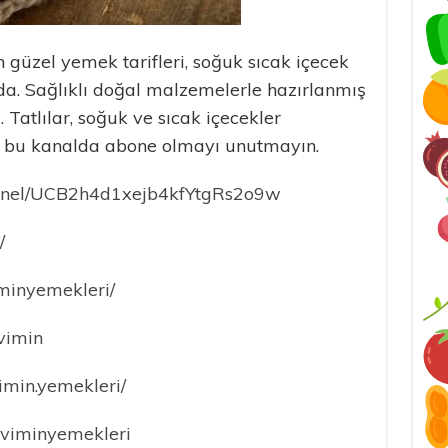
 güzel yemek tarifleri, soğuk sıcak içecek
nalda. Sağlıklı doğal malzemelerle hazırlanmış
. Tatlılar, soğuk ve sıcak içecekler
ri bu kanalda abone olmayı unutmayın.
annel/UCB2h4d1xejb4kfYtgRs2o9w
/
minyemekleri/
Evimin
imin.yemekleri/
eviminyemekleri