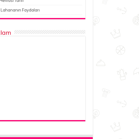
Helvası Tarifi
 Lahananın Faydaları
lam