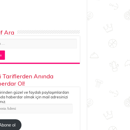
if Ara
i Tariflerden Anında
erdar Ol!
irinden güzel ve faydalı paylaşımlardan
da haberdar olmak için mail adresinizi
nız.
ta
esi
Abone ol