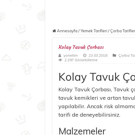
Annesayfa
/
Yemek Tarifleri
/
Çorba Tarifler
Kolay Tavuk Çorbası
yonetim
23.03.2018
Çorba Tari
2,297 Görüntüleme
Kolay Tavuk Ço
Kolay Tavuk Çorbası, Tavuk ço
tavuk kemikleri ve artan tav
yapılabilir. Ancak risk almama
tarifi de deneyebilirsiniz.
Malzemeler