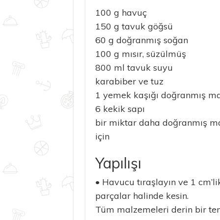
100 g havuç
150 g tavuk göğsü
60 g doğranmış soğan
100 g mısır, süzülmüş
800 ml tavuk suyu
karabiber ve tuz
1 yemek kaşığı doğranmış m
6 kekik sapı
bir miktar daha doğranmış m
için
Yapılışı
• Havucu tıraşlayın ve 1 cm’li
parçalar halinde kesin.
Tüm malzemeleri derin bir te