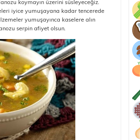
danozu koymayın üzerini süsleyeceğiz.
eri iyice yumuşayana kadar tencerede
malzemeler yumuşayınca kaselere alın
ozu serpin afiyet olsun.