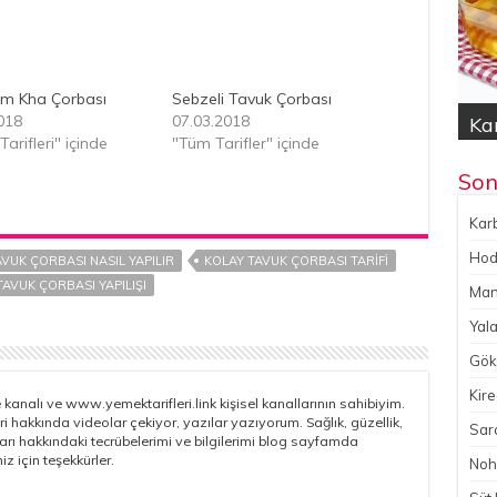
om Kha Çorbası
Sebzeli Tavuk Çorbası
018
07.03.2018
Kar
Hod
Yal
Gök
No
arifleri" içinde
"Tüm Tarifler" içinde
Son
Karb
Hoda
VUK ÇORBASI NASIL YAPILIR
KOLAY TAVUK ÇORBASI TARIFI
TAVUK ÇORBASI YAPILIŞI
Man
Yala
Gökç
Kire
kanalı ve www.yemektarifleri.link kişisel kanallarının sahibiyim.
ri hakkında videolar çekiyor, yazılar yazıyorum. Sağlık, güzellik,
Sara
çları hakkındaki tecrübelerimi ve bilgilerimi blog sayfamda
iz için teşekkürler.
Noh