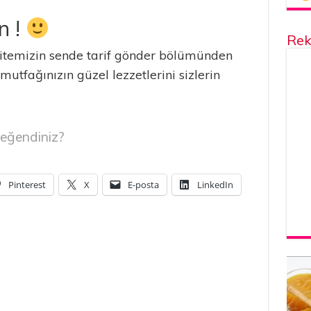
n !
Rek
temizin sende tarif gönder bölümünden
 mutfağınızın güzel lezzetlerini sizlerin
eğendiniz?
Pinterest
X
E-posta
LinkedIn