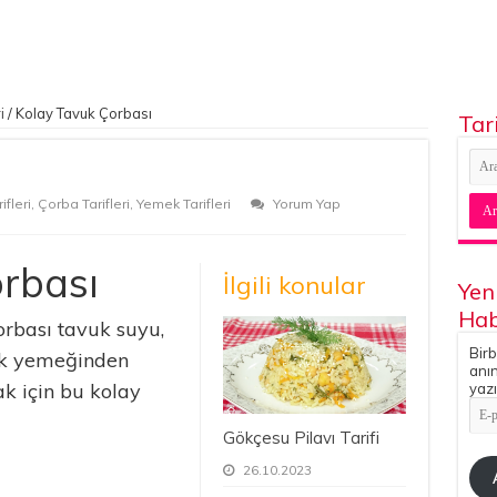
i
/
Kolay Tavuk Çorbası
Tar
fleri
,
Çorba Tarifleri
,
Yemek Tarifleri
Yorum Yap
rbası
İlgili konular
Yen
Hab
rbası tavuk suyu,
Birb
uk yemeğinden
anın
k için bu kolay
yazı
E-
pos
Gökçesu Pilavı Tarifi
Adr
26.10.2023