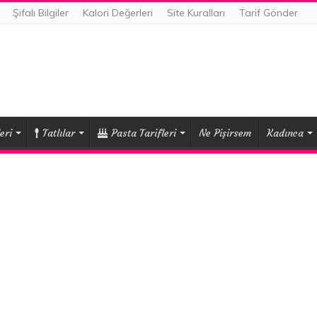
Şifalı Bilgiler
Kalori Değerleri
Site Kuralları
Tarif Gönder
eri
Tatlılar
Pasta Tarifleri
Ne Pişirsem
Kadınca