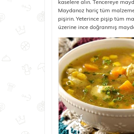
kaselere alın. Tencereye may
Maydanoz hariç tüm malzemel
pişirin. Yeterince pişip tüm 
üzerine ince doğranmış maydan