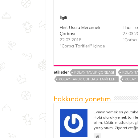
İlgili
Hint Usulü Mercimek
Thai T
Çorbası
27.03.2
22.03.2018
"Çorba T
"Çorba Tarifleri" içinde
etiketler
KOLAY TAVUK ÇORBASI
KOLAY TA
KOLAY TAVUK ÇORBASI TARIFLERI
KOLAY 
hakkında yonetim
Evimin Yemekleri youtube 
Hobi olarak yemek tarifle
bilim, kültür, mutfak ip u
yazıyorum. Ziyaret ettiğin