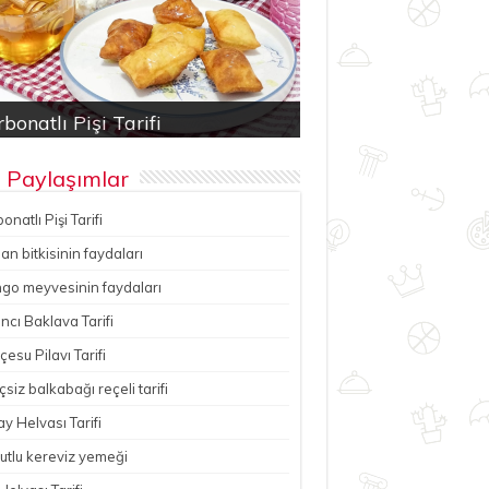
bonatlı Pişi Tarifi
an bitkisinin faydaları
ancı Baklava Tarifi
çesu Pilavı Tarifi
hutlu kereviz yemeği
 Paylaşımlar
onatlı Pişi Tarifi
n bitkisinin faydaları
go meyvesinin faydaları
ncı Baklava Tarifi
esu Pilavı Tarifi
çsiz balkabağı reçeli tarifi
y Helvası Tarifi
utlu kereviz yemeği