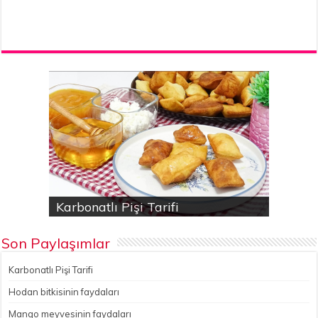
Karbonatlı Pişi Tarifi
Hodan bitkisinin faydaları
Yalancı Baklava Tarifi
Gökçesu Pilavı Tarifi
Nohutlu kereviz yemeği
Son Paylaşımlar
Karbonatlı Pişi Tarifi
Hodan bitkisinin faydaları
Mango meyvesinin faydaları