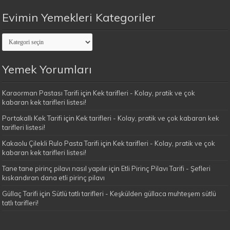
Evimin Yemekleri Kategoriler
Evimin
Yemekleri
Kategoriler
Yemek Yorumları
Karaorman Pastası Tarifi
için
Kek tarifleri - Kolay, pratik ve çok
kabaran kek tarifleri listesi!
Portakallı Kek Tarifi
için
Kek tarifleri - Kolay, pratik ve çok kabaran kek
tarifleri listesi!
Kakaolu Çilekli Rulo Pasta Tarifi
için
Kek tarifleri - Kolay, pratik ve çok
kabaran kek tarifleri listesi!
Tane tane pirinç pilavı nasıl yapılır
için
Etli Pirinç Pilavı Tarifi - Şefleri
kıskandıran dana etli pirinç pilavı
Güllaç Tarifi
için
Sütlü tatlı tarifleri - Keşkülden güllaca muhteşem sütlü
tatlı tarifleri!