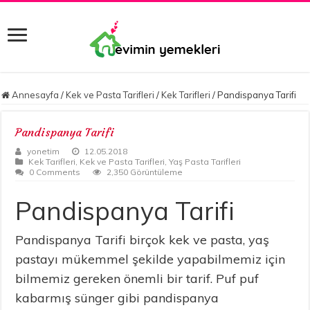
Annesayfa
/
Kek ve Pasta Tarifleri
/
Kek Tarifleri
/
Pandispanya Tarifi
Pandispanya Tarifi
yonetim
12.05.2018
Kek Tarifleri
,
Kek ve Pasta Tarifleri
,
Yaş Pasta Tarifleri
0 Comments
2,350 Görüntüleme
Pandispanya Tarifi
Pandispanya Tarifi birçok kek ve pasta, yaş
pastayı mükemmel şekilde yapabilmemiz için
bilmemiz gereken önemli bir tarif. Puf puf
kabarmış sünger gibi pandispanya