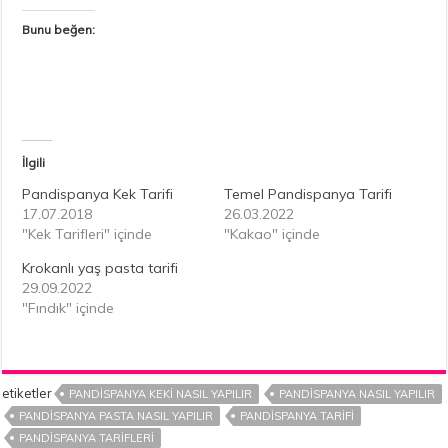
Bunu beğen:
İlgili
Pandispanya Kek Tarifi
Temel Pandispanya Tarifi
17.07.2018
26.03.2022
"Kek Tarifleri" içinde
"Kakao" içinde
Krokanlı yaş pasta tarifi
29.09.2022
"Fındık" içinde
etiketler
PANDISPANYA KEKI NASIL YAPILIR
PANDISPANYA NASIL YAPILIR
PANDISPANYA PASTA NASIL YAPILIR
PANDISPANYA TARIFI
PANDISPANYA TARIFLERI