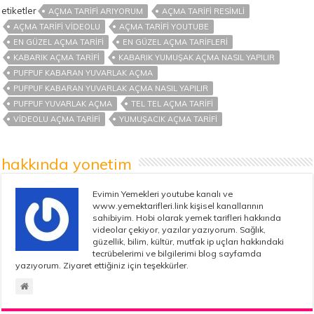
etiketler
AÇMA TARIFI ARIYORUM
AÇMA TARIFI RESIMLI
AÇMA TARIFI VIDEOLU
AÇMA TARIFI YOUTUBE
EN GÜZEL AÇMA TARIFI
EN GÜZEL AÇMA TARIFLERI
KABARIK AÇMA TARIFI
KABARIK YUMUŞAK AÇMA NASIL YAPILIR
PUFPUF KABARAN YUVARLAK AÇMA
PUFPUF KABARAN YUVARLAK AÇMA NASIL YAPILIR
PUFPUF YUVARLAK AÇMA
TEL TEL AÇMA TARIFI
VIDEOLU AÇMA TARIFI
YUMUŞACIK AÇMA TARIFI
hakkında yonetim
Evimin Yemekleri youtube kanalı ve
www.yemektarifleri.link kişisel kanallarının
sahibiyim. Hobi olarak yemek tarifleri hakkında
videolar çekiyor, yazılar yazıyorum. Sağlık,
güzellik, bilim, kültür, mutfak ip uçları hakkındaki
tecrübelerimi ve bilgilerimi blog sayfamda
yazıyorum. Ziyaret ettiğiniz için teşekkürler.