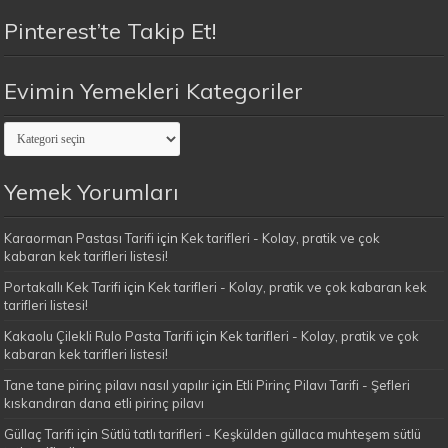
Pinterest’te Takip Et!
Evimin Yemekleri Kategoriler
Evimin
Yemekleri
Kategoriler
Yemek Yorumları
Karaorman Pastası Tarifi
için
Kek tarifleri - Kolay, pratik ve çok
kabaran kek tarifleri listesi!
Portakallı Kek Tarifi
için
Kek tarifleri - Kolay, pratik ve çok kabaran kek
tarifleri listesi!
Kakaolu Çilekli Rulo Pasta Tarifi
için
Kek tarifleri - Kolay, pratik ve çok
kabaran kek tarifleri listesi!
Tane tane pirinç pilavı nasıl yapılır
için
Etli Pirinç Pilavı Tarifi - Şefleri
kıskandıran dana etli pirinç pilavı
Güllaç Tarifi
için
Sütlü tatlı tarifleri - Keşkülden güllaca muhteşem sütlü