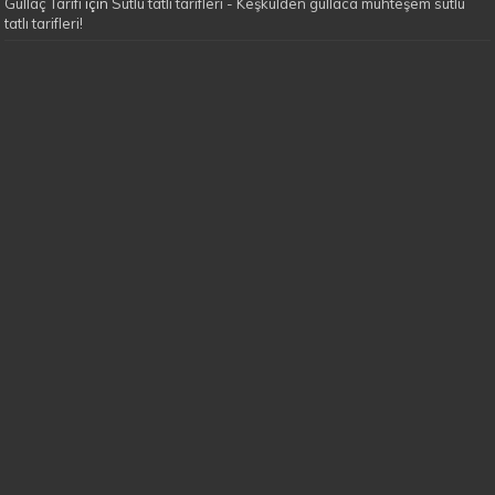
Güllaç Tarifi
için
Sütlü tatlı tarifleri - Keşkülden güllaca muhteşem sütlü
tatlı tarifleri!