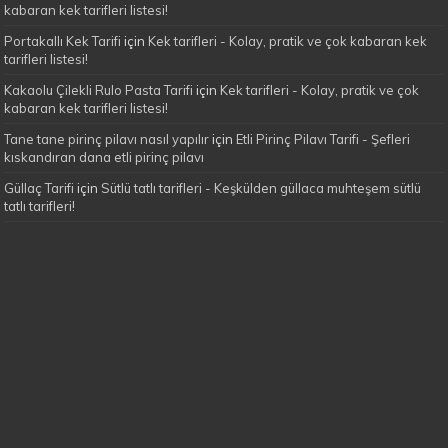
kabaran kek tarifleri listesi!
Portakallı Kek Tarifi
için
Kek tarifleri - Kolay, pratik ve çok kabaran kek
tarifleri listesi!
Kakaolu Çilekli Rulo Pasta Tarifi
için
Kek tarifleri - Kolay, pratik ve çok
kabaran kek tarifleri listesi!
Tane tane pirinç pilavı nasıl yapılır
için
Etli Pirinç Pilavı Tarifi - Şefleri
kıskandıran dana etli pirinç pilavı
Güllaç Tarifi
için
Sütlü tatlı tarifleri - Keşkülden güllaca muhteşem sütlü
tatlı tarifleri!