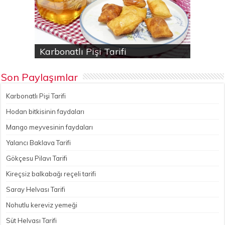
Karbonatlı Pişi Tarifi
Hodan bitkisinin faydaları
Yalancı Baklava Tarifi
Gökçesu Pilavı Tarifi
Nohutlu kereviz yemeği
Son Paylaşımlar
Karbonatlı Pişi Tarifi
Hodan bitkisinin faydaları
Mango meyvesinin faydaları
Yalancı Baklava Tarifi
Gökçesu Pilavı Tarifi
Kireçsiz balkabağı reçeli tarifi
Saray Helvası Tarifi
Nohutlu kereviz yemeği
Süt Helvası Tarifi