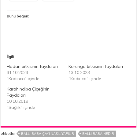
Bunu beğen:
İlgili
Hodan bitkisinin faydaları
Korunga bitkisinin faydaları
31.10.2023
13.10.2023
"Kadınca" içinde
"Kadınca" içinde
Karahindiba Çiçeğinin
Faydaları
10.10.2019
"Sağlık" içinde
etiketler
BALLI BABA ÇAYI NASIL YAPILIR
BALLI BABA NEDIR