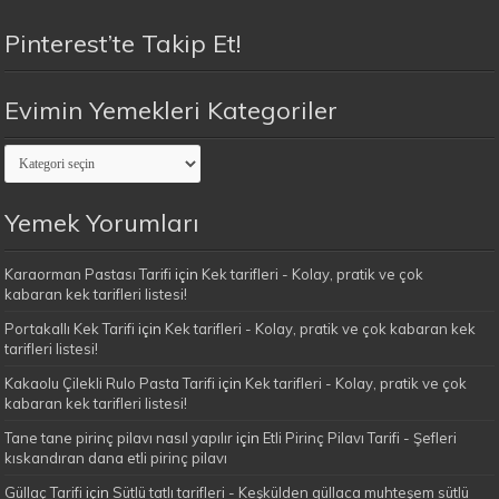
Pinterest’te Takip Et!
Evimin Yemekleri Kategoriler
Evimin
Yemekleri
Kategoriler
Yemek Yorumları
Karaorman Pastası Tarifi
için
Kek tarifleri - Kolay, pratik ve çok
kabaran kek tarifleri listesi!
Portakallı Kek Tarifi
için
Kek tarifleri - Kolay, pratik ve çok kabaran kek
tarifleri listesi!
Kakaolu Çilekli Rulo Pasta Tarifi
için
Kek tarifleri - Kolay, pratik ve çok
kabaran kek tarifleri listesi!
Tane tane pirinç pilavı nasıl yapılır
için
Etli Pirinç Pilavı Tarifi - Şefleri
kıskandıran dana etli pirinç pilavı
Güllaç Tarifi
için
Sütlü tatlı tarifleri - Keşkülden güllaca muhteşem sütlü