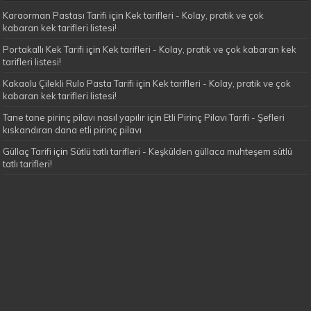
Karaorman Pastası Tarifi
için
Kek tarifleri - Kolay, pratik ve çok
kabaran kek tarifleri listesi!
Portakallı Kek Tarifi
için
Kek tarifleri - Kolay, pratik ve çok kabaran kek
tarifleri listesi!
Kakaolu Çilekli Rulo Pasta Tarifi
için
Kek tarifleri - Kolay, pratik ve çok
kabaran kek tarifleri listesi!
Tane tane pirinç pilavı nasıl yapılır
için
Etli Pirinç Pilavı Tarifi - Şefleri
kıskandıran dana etli pirinç pilavı
Güllaç Tarifi
için
Sütlü tatlı tarifleri - Keşkülden güllaca muhteşem sütlü
tatlı tarifleri!