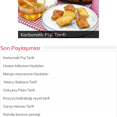
Karbonatlı Pişi Tarifi
Hodan bitkisinin faydaları
Yalancı Baklava Tarifi
Gökçesu Pilavı Tarifi
Nohutlu kereviz yemeği
Son Paylaşımlar
Karbonatlı Pişi Tarifi
Hodan bitkisinin faydaları
Mango meyvesinin faydaları
Yalancı Baklava Tarifi
Gökçesu Pilavı Tarifi
Kireçsiz balkabağı reçeli tarifi
Saray Helvası Tarifi
Nohutlu kereviz yemeği