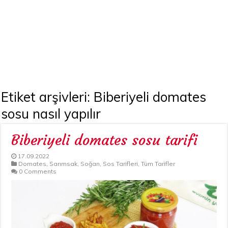
Etiket arşivleri:
Biberiyeli domates
sosu nasıl yapılır
Biberiyeli domates sosu tarifi
17.09.2022
Domates
,
Sarımsak
,
Soğan
,
Sos Tarifleri
,
Tüm Tarifler
0 Comments