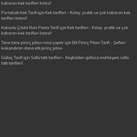
kabaran kek tarifleri listesi!
Portakallı Kek Tarifi
için
Kek tarifleri - Kolay, pratik ve çok kabaran kek
tarifleri listesi!
Kakaolu Çilekli Rulo Pasta Tarifi
için
Kek tarifleri - Kolay, pratik ve çok
kabaran kek tarifleri listesi!
Tane tane pirinç pilavı nasıl yapılır
için
Etli Pirinç Pilavı Tarifi - Şefleri
kıskandıran dana etli pirinç pilavı
Güllaç Tarifi
için
Sütlü tatlı tarifleri - Keşkülden güllaca muhteşem sütlü
tatlı tarifleri!