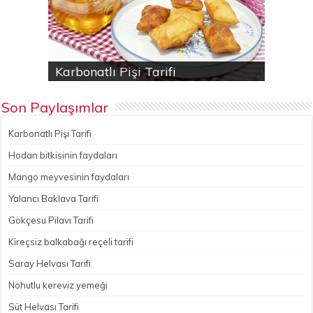
Karbonatlı Pişi Tarifi
Hodan bitkisinin faydaları
Yalancı Baklava Tarifi
Gökçesu Pilavı Tarifi
Nohutlu kereviz yemeği
Son Paylaşımlar
Karbonatlı Pişi Tarifi
Hodan bitkisinin faydaları
Mango meyvesinin faydaları
Yalancı Baklava Tarifi
Gökçesu Pilavı Tarifi
Kireçsiz balkabağı reçeli tarifi
Saray Helvası Tarifi
Nohutlu kereviz yemeği
Süt Helvası Tarifi