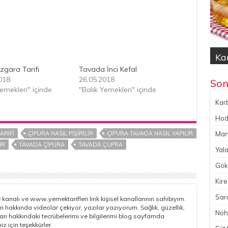
Kar
Hod
Yal
Gök
No
Izgara Tarifi
Tavada İnci Kefal
018
26.05.2018
Son
Yemekleri" içinde
"Balık Yemekleri" içinde
Karb
Hoda
ARIFI
ÇIPURA NASIL PIŞIRILIR
ÇIPURA TAVADA NASIL YAPILIR
Man
IR
TAVADA ÇIPURA
TAVADA ÇUPRA
Yala
Gökç
Kire
Sara
kanalı ve www.yemektarifleri.link kişisel kanallarının sahibiyim.
ri hakkında videolar çekiyor, yazılar yazıyorum. Sağlık, güzellik,
Noh
çları hakkındaki tecrübelerimi ve bilgilerimi blog sayfamda
iz için teşekkürler.