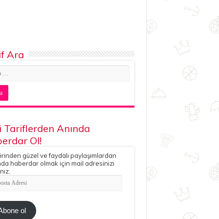
if Ara
i Tariflerden Anında
erdar Ol!
irinden güzel ve faydalı paylaşımlardan
da haberdar olmak için mail adresinizi
nız.
ta
esi
Abone ol