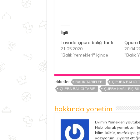
İlgili
Tavada çipura balığı tarifi
Çipura 
21.05.2020
20.04.2
"Balık Yemekleri" içinde
"Balık 
etiketler
BALIK TARIFLERI
ÇIPURA BALIĞI T
ÇUPRA BALIĞI TARIFI
ÇUPRA NASIL PIŞIRIL
hakkında yonetim
Evimin Yemekleri youtube 
Hobi olarak yemek tarifle
bilim, kültür, mutfak ip u
yazıyorum. Ziyaret ettiğin