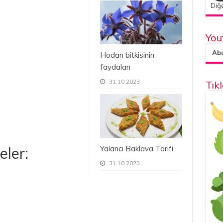
Diğe
You
Abon
Hodan bitkisinin
faydaları
31.10.2023
Tık
Yalancı Baklava Tarifi
eler:
31.10.2023