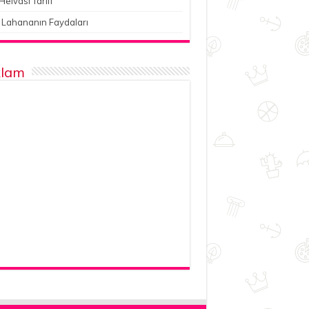
Helvası Tarifi
 Lahananın Faydaları
lam