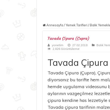
Annesayfa
/
Yemek Tarifleri
/
Balık Yemekle
Tavada Çipura (Çupra)
yonetim
27.02.2018
Balık Yem
2,826 Görüntüleme
Tavada Çipura
Tavada Çipura (Çupra), Çipura 
diyorsanız bu tarifte hem malz
hemde uygulama videosunu bul
aylarının vazgeçilmez lezzetle
çipura kendine has lezzetiyle 
Tavada çipura tarifinin malze