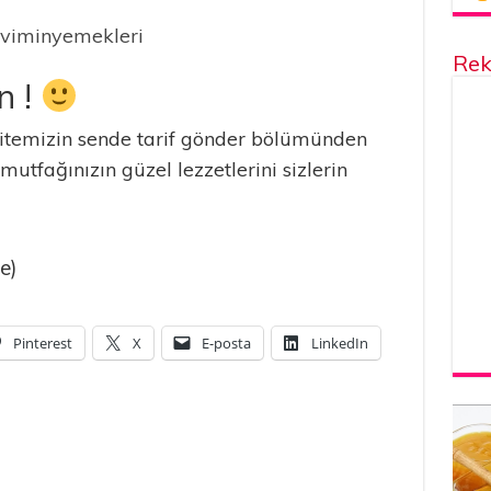
eviminyemekleri
Rek
n !
temizin sende tarif gönder bölümünden
 mutfağınızın güzel lezzetlerini sizlerin
e)
Pinterest
X
E-posta
LinkedIn