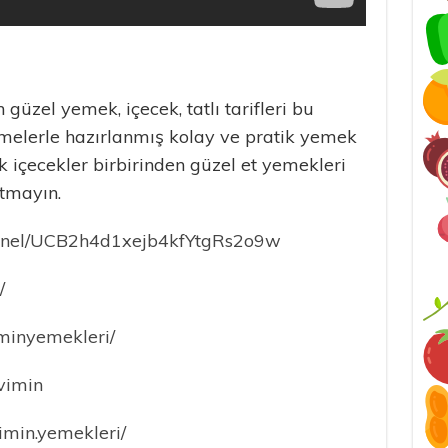
güzel yemek, içecek, tatlı tarifleri bu
melerle hazırlanmış kolay ve pratik yemek
cak içecekler birbirinden güzel et yemekleri
tmayın.
annel/UCB2h4d1xejb4kfYtgRs2o9w
/
minyemekleri/
Evimin
imin.yemekleri/