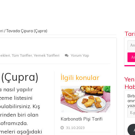
ri
/
Tavada Çipura (Çupra)
Tar
ekleri
,
Tüm Tarifler
,
Yemek Tarifleri
Yorum Yap
 (Çupra)
İlgili konular
Yen
Hab
nasıl yapılır
Birb
eme listesini
anın
abilirsiniz. Kış
yazı
E-
rinden biri olan
pos
Karbonatlı Pişi Tarifi
Adr
soframızda.
31.10.2023
meleri aşağıdaki