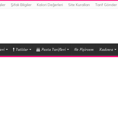
iler
Şifalı Bilgiler
Kalori Değerleri
Site Kuralları
Tarif Gönder
eri
Tatlılar
Pasta Tarifleri
Ne Pişirsem
Kadınca