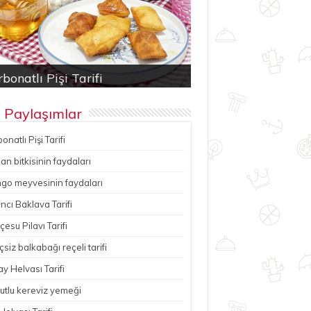
bonatlı Pişi Tarifi
an bitkisinin faydaları
ancı Baklava Tarifi
çesu Pilavı Tarifi
hutlu kereviz yemeği
 Paylaşımlar
onatlı Pişi Tarifi
n bitkisinin faydaları
go meyvesinin faydaları
ncı Baklava Tarifi
esu Pilavı Tarifi
çsiz balkabağı reçeli tarifi
y Helvası Tarifi
utlu kereviz yemeği