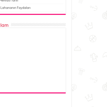
Helvası Tarifi
 Lahananın Faydaları
lam