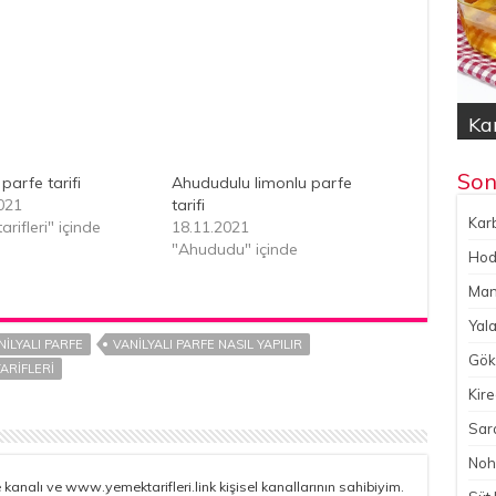
Kar
Hod
Yal
Gök
No
Son
 parfe tarifi
Ahududulu limonlu parfe
021
tarifi
Karb
arifleri" içinde
18.11.2021
"Ahududu" içinde
Hoda
Man
Yala
NILYALI PARFE
VANILYALI PARFE NASIL YAPILIR
Gökç
TARIFLERI
Kire
Sara
Noh
kanalı ve www.yemektarifleri.link kişisel kanallarının sahibiyim.