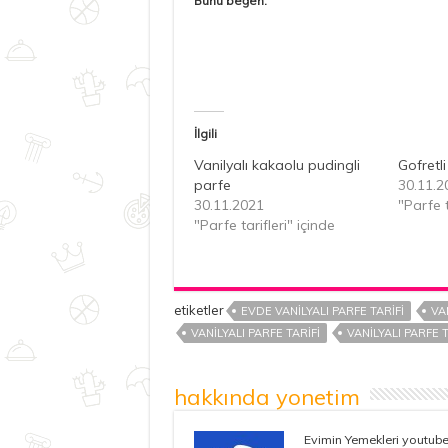
Bunu beğen:
İlgili
Vanilyalı kakaolu pudingli
Gofretli
parfe
30.11.2
30.11.2021
"Parfe t
"Parfe tarifleri" içinde
etiketler
EVDE VANILYALI PARFE TARIFI
VA
VANILYALI PARFE TARIFI
VANILYALI PARFE 
hakkında yonetim
Evimin Yemekleri youtube 