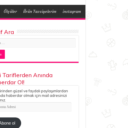
Ölçüler
Ürün Tavsiyelerim
instagram
if Ara
i Tariflerden Anında
erdar Ol!
irinden güzel ve faydalı paylaşımlardan
da haberdar olmak için mail adresinizi
nız.
ta
esi
Abone ol