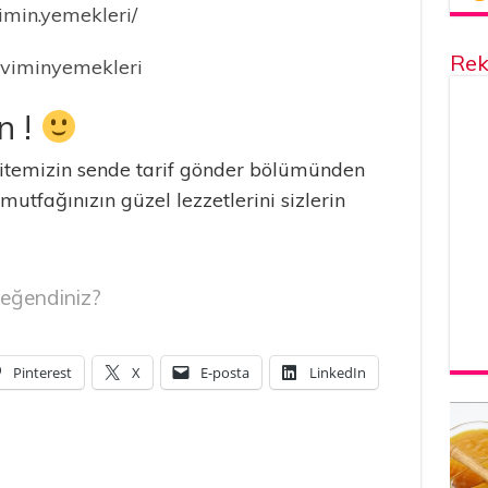
imin.yemekleri/
Rek
eviminyemekleri
n !
temizin sende tarif gönder bölümünden
 mutfağınızın güzel lezzetlerini sizlerin
eğendiniz?
Pinterest
X
E-posta
LinkedIn