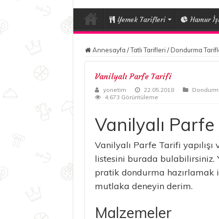
Yemek Tarifleri
Hamur İşl
Annesayfa
/
Tatlı Tarifleri
/
Dondurma Tarifl
Vanilyalı Parfe Tarifi
yonetim
22.05.2018
Dondurma 
4,673 Görüntüleme
Vanilyalı Parfe 
Vanilyalı Parfe Tarifi yapılış
listesini burada bulabilirsiniz
pratik dondurma hazırlamak is
mutlaka deneyin derim.
Malzemeler