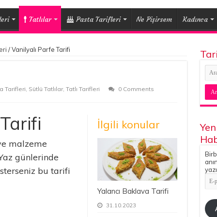
eri
Tatlılar
Pasta Tarifleri
Ne Pişirsem
Kadınca
eri
/
Vanilyalı Parfe Tarifi
Tar
Tarifleri
,
Sütlü Tatlılar
,
Tatlı Tarifleri
0 Comments
Tarifi
İlgili konular
Yen
Hab
ı ve malzeme
Birb
. Yaz günlerinde
anın
terseniz bu tarifi
yazı
E-
pos
Yalancı Baklava Tarifi
Adr
31.10.2023