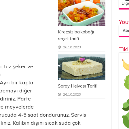
Diğe
You
Abon
Kireçsiz balkabağı
reçeli tarifi
26.10.2023
Tık
, toz şeker ve
i
 Ayrı bir kapta
Saray Helvası Tarifi
Kremayı diğer
26.10.2023
iriniz. Parfe
öre meyvelerde
durucuda 4-5 saat dondurunuz. Servis
nız. Kalıbın dışını sıcak suda çok