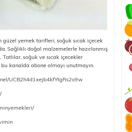
 güzel yemek tarifleri, soğuk sıcak içecek
nalda. Sağlıklı doğal malzemelerle hazırlanmış
. Tatlılar, soğuk ve sıcak içecekler
ri bu kanalda abone olmayı unutmayın.
annel/UCB2h4d1xejb4kfYtgRs2o9w
/
minyemekleri/
Evimin