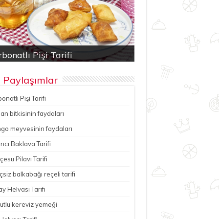
bonatlı Pişi Tarifi
an bitkisinin faydaları
ancı Baklava Tarifi
çesu Pilavı Tarifi
hutlu kereviz yemeği
 Paylaşımlar
onatlı Pişi Tarifi
n bitkisinin faydaları
go meyvesinin faydaları
ncı Baklava Tarifi
esu Pilavı Tarifi
çsiz balkabağı reçeli tarifi
y Helvası Tarifi
utlu kereviz yemeği