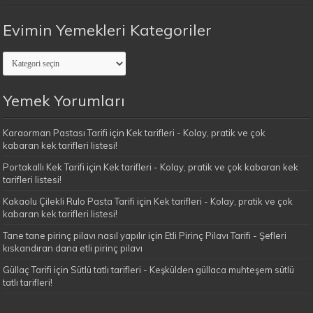
Evimin Yemekleri Kategoriler
Evimin
Yemekleri
Kategoriler
Yemek Yorumları
Karaorman Pastası Tarifi
için
Kek tarifleri - Kolay, pratik ve çok
kabaran kek tarifleri listesi!
Portakallı Kek Tarifi
için
Kek tarifleri - Kolay, pratik ve çok kabaran kek
tarifleri listesi!
Kakaolu Çilekli Rulo Pasta Tarifi
için
Kek tarifleri - Kolay, pratik ve çok
kabaran kek tarifleri listesi!
Tane tane pirinç pilavı nasıl yapılır
için
Etli Pirinç Pilavı Tarifi - Şefleri
kıskandıran dana etli pirinç pilavı
Güllaç Tarifi
için
Sütlü tatlı tarifleri - Keşkülden güllaca muhteşem sütlü
tatlı tarifleri!