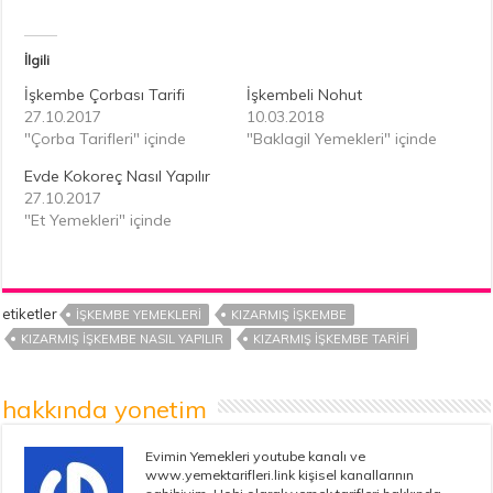
İlgili
İşkembe Çorbası Tarifi
İşkembeli Nohut
27.10.2017
10.03.2018
"Çorba Tarifleri" içinde
"Baklagil Yemekleri" içinde
Evde Kokoreç Nasıl Yapılır
27.10.2017
"Et Yemekleri" içinde
etiketler
IŞKEMBE YEMEKLERI
KIZARMIŞ İŞKEMBE
KIZARMIŞ İŞKEMBE NASIL YAPILIR
KIZARMIŞ İŞKEMBE TARIFI
hakkında yonetim
Evimin Yemekleri youtube kanalı ve
www.yemektarifleri.link kişisel kanallarının