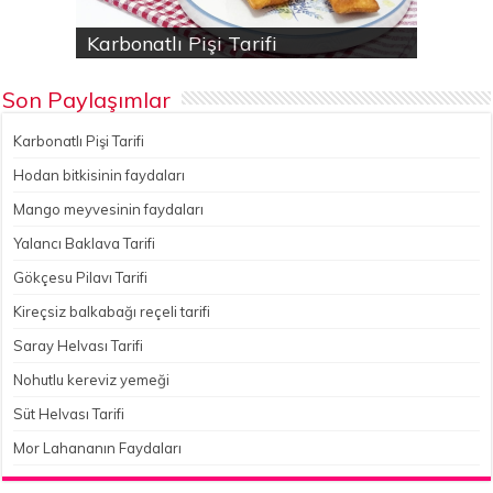
Karbonatlı Pişi Tarifi
Hodan bitkisinin faydaları
Yalancı Baklava Tarifi
Gökçesu Pilavı Tarifi
Nohutlu kereviz yemeği
Son Paylaşımlar
Karbonatlı Pişi Tarifi
Hodan bitkisinin faydaları
Mango meyvesinin faydaları
Yalancı Baklava Tarifi
Gökçesu Pilavı Tarifi
Kireçsiz balkabağı reçeli tarifi
Saray Helvası Tarifi
Nohutlu kereviz yemeği
Süt Helvası Tarifi
Mor Lahananın Faydaları